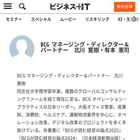
無料登録
セミナー
スペシャル
ムービー
リスキリング
AI・生成AI
BCG マネージング・ディレクター＆
パートナー 北川 寛樹・有本 憲司
BCG マネージング・ディレクター＆パートナー 北川
寛樹
同志社大学商学部卒業。複数のグローバルコンサルティ
ングファームを経て現在に至る。BCG オペレーション・
プラクティスの日本リーダー。大阪オフィス管掌。産業
財、消費財、ヘルスケア、運輸物流業界を中心に、オペ
レーション改革、デジタル改革のプロジェクトを多く手
掛けている。共著書に『BCGが読む経営の論点2025』
『BCGが読む経営の論点2024』（日本経済新聞出版）。