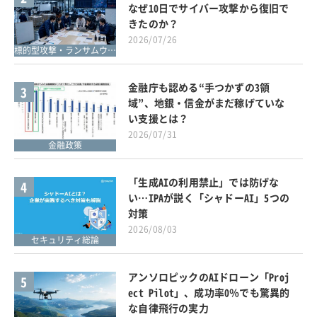
なぜ10日でサイバー攻撃から復旧で
きたのか？
2026/07/26
標的型攻撃・ランサムウェア対策
金融庁も認める“手つかずの3領
3
域”、地銀・信金がまだ稼げていな
い支援とは？
2026/07/31
金融政策
「生成AIの利用禁止」では防げな
4
い…IPAが説く「シャドーAI」5つの
対策
2026/08/03
セキュリティ総論
アンソロピックのAIドローン「Proj
5
ect Pilot」、成功率0％でも驚異的
な自律飛行の実力