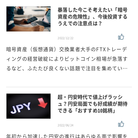
暴落した今こそ考えたい「暗号
資産の危険性」、今後投資する
うえでの注意点は？
2022/12/22
暗号資産（仮想通貨）交換業者大手のFTXトレーデ
ィングの経営破綻によりビットコイン相場が急落す
るなど、ふたたび良くない話題で注目を集めてい…
超・円安時代で値上げラッシ
ュ？円安局面でも好成績が期待
できる「おすすめ10銘柄」
2022/06/24
年初から加速した円安の進行はあらゆる面で影響を