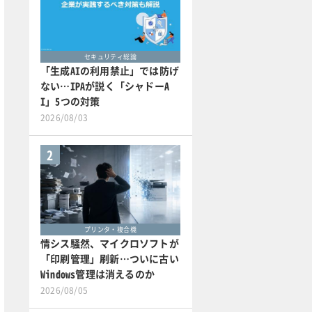
セキュリティ総論
「生成AIの利用禁止」では防げ
ない…IPAが説く「シャドーA
I」5つの対策
2026/08/03
2
プリンタ・複合機
情シス騒然、マイクロソフトが
「印刷管理」刷新…ついに古い
Windows管理は消えるのか
2026/08/05