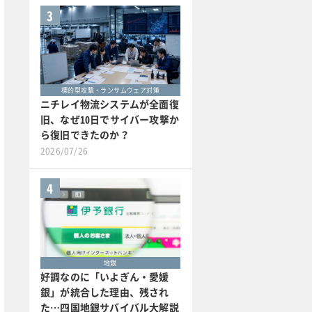
3
標的型攻撃・ランサムウェア対策
ニチレイ物流システムが全面復
旧、なぜ10日でサイバー攻撃か
ら復旧できたのか？
2026/07/26
4
地銀
好調なのに「いよぎん・愛媛
銀」が統合した理由、残され
た…四国地銀サバイバル大解説