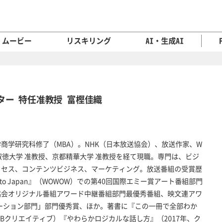
ムービー
リスキリング
AI・生成AI
ンター 特任准教授 富樫佳織
商学研究科修了（MBA）。NHK（日本放送協会）、放送作家、W
淑徳大学 准教授、京都精華大学 准教授を経て現職。専門は、ビジ
ロセス、コンテンツビジネス、マーケティング。放送番組の受賞歴
nect to Japan』（WOWOW）での第40回国際エミー賞アート番組部門
協会オリジナル番組アワード中継番組部門最優秀番組、映文連アワ
ケーション部門」部門優秀賞、ほか。著書に『この一冊で全部わか
SBクリエイティブ）『やわらかロジカルな話し方』（2017年、ク