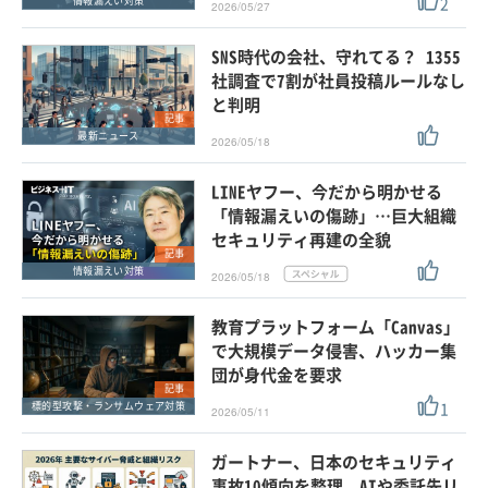
2
情報漏えい対策
2026/05/27
SNS時代の会社、守れてる？ 1355
社調査で7割が社員投稿ルールなし
と判明
記事
最新ニュース
2026/05/18
LINEヤフー、今だから明かせる
「情報漏えいの傷跡」…巨大組織
セキュリティ再建の全貌
記事
情報漏えい対策
2026/05/18
教育プラットフォーム「Canvas」
で大規模データ侵害、ハッカー集
団が身代金を要求
記事
1
標的型攻撃・ランサムウェア対策
2026/05/11
ガートナー、日本のセキュリティ
事故10傾向を整理 AIや委託先リ