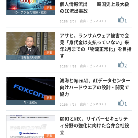
個人情報流出――韓国史上最大級
記事
のEC流出事故
ID・アクセス管理・認証
1
出典：ビジネス+IT
2025/12/01
アサヒ、ランサムウェア被害で会
見「身代金は支払っていない」来
年2月までの「物流正常化」を目指
記事
す
情報漏えい対策
2
出典：ビジネス+IT
2025/11/28
鴻海とOpenAI、AIデータセンター
向けハードウエアの設計・開発で
協力
記事
1
AI・生成AI
出典：ビジネス+IT
2025/11/21
KDDIとNEC、サイバーセキュリテ
ィ分野の強化に向けた合弁会社設
立
記事