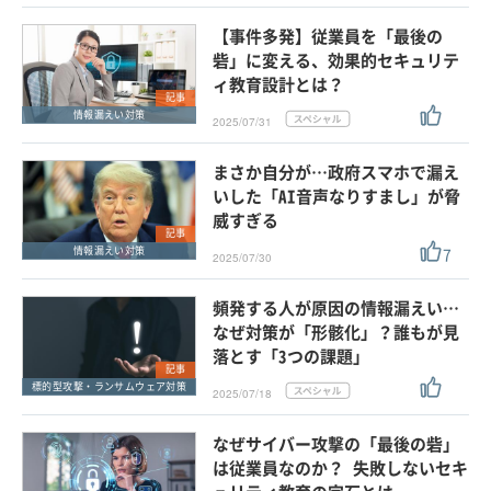
【事件多発】従業員を「最後の
砦」に変える、効果的セキュリテ
ィ教育設計とは？
記事
情報漏えい対策
2025/07/31
まさか自分が…政府スマホで漏え
いした「AI音声なりすまし」が脅
威すぎる
記事
7
情報漏えい対策
2025/07/30
頻発する人が原因の情報漏えい…
なぜ対策が「形骸化」？誰もが見
落とす「3つの課題」
記事
標的型攻撃・ランサムウェア対策
2025/07/18
なぜサイバー攻撃の「最後の砦」
は従業員なのか？ 失敗しないセキ