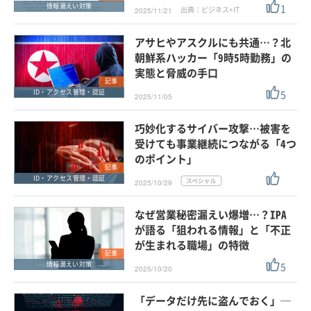
1
情報漏えい対策
出典：ビジネス+IT
2025/11/21
アサヒやアスクルにも共通…？北
朝鮮系ハッカー「9時5時勤務」の
実態と脅威の手口
記事
5
ID・アクセス管理・認証
2025/11/05
巧妙化するサイバー攻撃…被害を
受けても事業継続につながる「4つ
のポイント」
記事
ID・アクセス管理・認証
2025/10/29
なぜ営業秘密漏えい爆増…？IPA
が語る「狙われる情報」と「不正
が生まれる職場」の特徴
記事
5
情報漏えい対策
2025/10/20
「データだけ先に盗んでおく」─