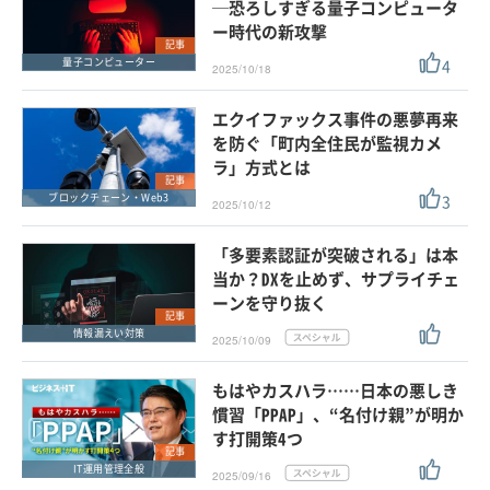
─恐ろしすぎる量子コンピュータ
ー時代の新攻撃
記事
4
量子コンピューター
2025/10/18
エクイファックス事件の悪夢再来
を防ぐ「町内全住民が監視カメ
ラ」方式とは
記事
3
ブロックチェーン・Web3
2025/10/12
「多要素認証が突破される」は本
当か？DXを止めず、サプライチェ
ーンを守り抜く
記事
情報漏えい対策
2025/10/09
もはやカスハラ……日本の悪しき
慣習「PPAP」、“名付け親”が明か
す打開策4つ
記事
IT運用管理全般
2025/09/16