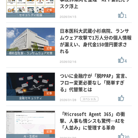
スク浮上
記事
1
セキュリティ総論
2026/04/15
日本医科大武蔵小杉病院、ランサ
ムウェア攻撃で1万人分の個人情報
が漏えい、身代金150億円要求さ
記事
れる
標的型攻撃・ランサムウェア対策
4
2026/02/16
ついに金融庁が「脱PPAP」宣言、
フロー変更必要なし「簡単すぎ
る」代替策とは
記事
金融セキュリティ
2026/01/28
「Microsoft Agent 365」の衝
撃、人事も情シスも驚愕…AIを
「人並み」に管理する革命
記事
30
AI・生成AI