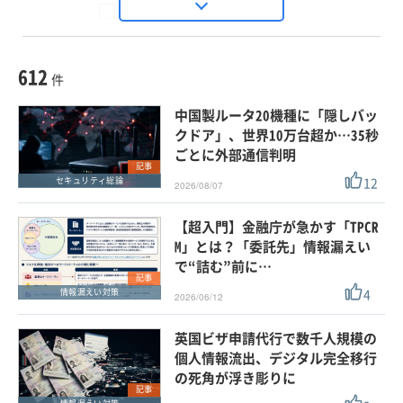
Seizo Trend
種別
記事・ニュース
セミナー
612
動画
件
ホワイトペーパー
中国製ルータ20機種に「隠しバッ
外部ニュース
クドア」、世界10万台超か…35秒
ごとに外部通信判明
スペシャルに限定する
記事
12
セキュリティ総論
2026/08/07
タグ
【超入門】金融庁が急かす「TPCR
×
×
情報漏えい対策
M」とは？「委託先」情報漏えい
で“詰む”前に…
記事
4
情報漏えい対策
2026/06/12
クリア
この条件で検索する
英国ビザ申請代行で数千人規模の
個人情報流出、デジタル完全移行
の死角が浮き彫りに
記事