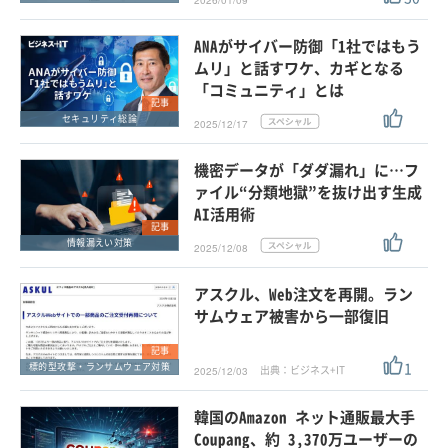
2026/01/09
ANAがサイバー防御「1社ではもう
ムリ」と話すワケ、カギとなる
「コミュニティ」とは
記事
セキュリティ総論
2025/12/17
機密データが「ダダ漏れ」に…フ
ァイル“分類地獄”を抜け出す生成
AI活用術
記事
情報漏えい対策
2025/12/08
アスクル、Web注文を再開。ラン
サムウェア被害から一部復旧
記事
1
標的型攻撃・ランサムウェア対策
出典：ビジネス+IT
2025/12/03
韓国のAmazon ネット通販最大手
Coupang、約 3,370万ユーザーの