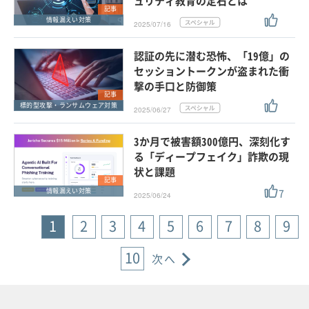
ュリティ教育の定石とは
記事
情報漏えい対策
2025/07/16
認証の先に潜む恐怖、「19億」の
セッショントークンが盗まれた衝
撃の手口と防御策
記事
標的型攻撃・ランサムウェア対策
2025/06/27
3か月で被害額300億円、深刻化す
る「ディープフェイク」詐欺の現
状と課題
記事
7
情報漏えい対策
2025/06/24
1
2
3
4
5
6
7
8
9
10
次へ