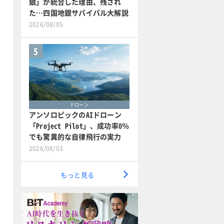
銀」が統合した理由、残され
た…四国地銀サバイバル大解説
2026/08/05
5
ドローン
アンソロピックのAIドローン
「Project Pilot」、成功率0％
でも驚異的な自律飛行の実力
2026/08/03
もっと見る