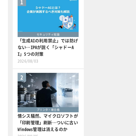
1
セキュリティ総論
「生成AIの利用禁止」では防げ
ない…IPAが説く「シャドーA
I」5つの対策
2026/08/03
2
プリンタ・複合機
情シス騒然、マイクロソフトが
「印刷管理」刷新…ついに古い
Windows管理は消えるのか