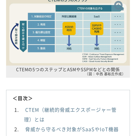
CTEMの5つのステップとASMやSSPMなどとの関係
（図：中西 基裕氏作成）
＜目次＞
CTEM（継続的脅威エクスポージャー管
理）とは
脅威から守るべき対象がSaaSやIoT機器