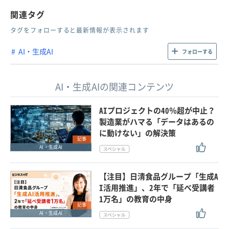
関連タグ
タグをフォローすると最新情報が表示されます
AI・生成AI
フォローする
AI・生成AIの関連コンテンツ
AIプロジェクトの40％超が中止？
製造業がハマる「データはあるの
に動けない」の解決策
記事
AI・生成AI
【注目】日清食品グループ「生成A
I活用推進」、2年で「延べ受講者
1万名」の教育の中身
記事
AI・生成AI