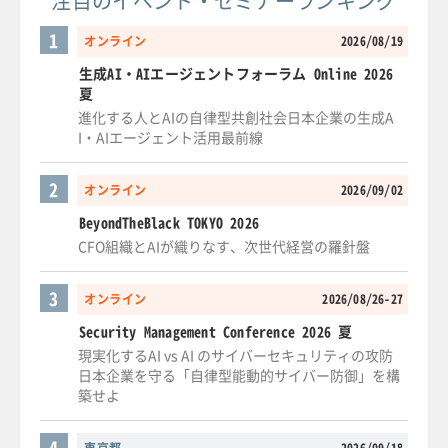
注目のイベント・セミナーランキング
1
オンライン
2026/08/19
生成AI・AIエージェントフォーラム Online 2026
夏
進化する人とAIの自律型共創社会日本企業の生成A
I・AIエージェント活用最前線
2
オンライン
2026/09/02
BeyondTheBlack TOKYO 2026
CFO組織とAIが織りなす、次世代経営の羅針盤
3
オンライン
2026/08/26-27
Security Management Conference 2026 夏
現実化するAI vs AI のサイバーセキュリティの攻防
日本企業を守る「自律型能動的サイバー防御」を構
築せよ
4
東京都
2026/09/18