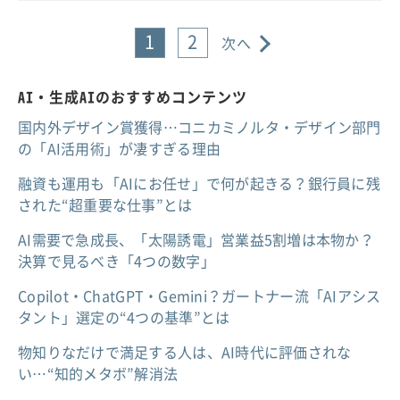
1
2
次へ
AI・生成AIのおすすめコンテンツ
国内外デザイン賞獲得…コニカミノルタ・デザイン部門
の「AI活用術」が凄すぎる理由
融資も運用も「AIにお任せ」で何が起きる？銀行員に残
された“超重要な仕事”とは
AI需要で急成長、「太陽誘電」営業益5割増は本物か？
決算で見るべき「4つの数字」
Copilot・ChatGPT・Gemini？ガートナー流「AIアシス
タント」選定の“4つの基準”とは
物知りなだけで満足する人は、AI時代に評価されな
い…“知的メタボ”解消法