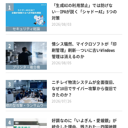
「生成AIの利用禁止」では防げな
1
い…IPAが説く「シャドーAI」5つの
対策
2026/08/03
セキュリティ総論
情シス騒然、マイクロソフトが「印
2
刷管理」刷新…ついに古いWindows
管理は消えるのか
2026/08/05
プリンタ・複合機
ニチレイ物流システムが全面復旧、
3
なぜ10日でサイバー攻撃から復旧で
きたのか？
2026/07/26
標的型攻撃・ランサムウェア対策
好調なのに「いよぎん・愛媛銀」が
4
統合した理由、残された…四国地銀