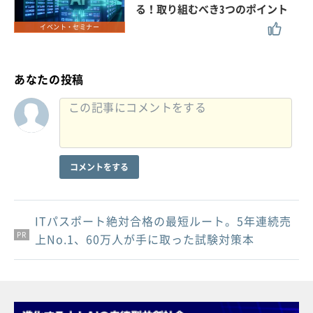
る！取り組むべき3つのポイント
イベント・セミナー
あなたの投稿
コメントをする
ITパスポート絶対合格の最短ルート。5年連続売
PR
PR
PR
上No.1、60万人が手に取った試験対策本