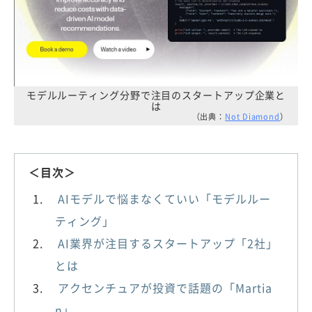
モデルルーティング分野で注目のスタートアップ企業と
は
（出典：
Not Diamond
）
＜目次＞
AIモデルで悩まなくていい「モデルルー
ティング」
AI業界が注目するスタートアップ「2社」
とは
アクセンチュアが投資で話題の「Martia
n」