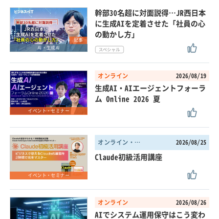
幹部30名超に対面説得…JR西日本
に生成AIを定着させた「社員の心
の動かし方」
記事
AI・生成AI
オンライン
2026/08/19
生成AI・AIエージェントフォーラ
ム Online 2026 夏
イベント・セミナー
オンライン・東京都
2026/08/25
Claude初級活用講座
イベント・セミナー
オンライン
2026/08/26
AIでシステム運用保守はこう変わ