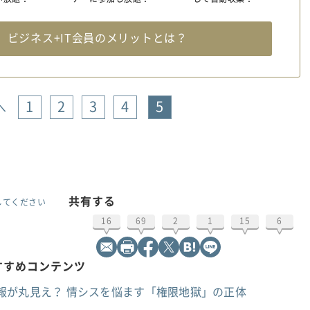
料
ビジネス+IT会員のメリットとは？
1
2
3
4
5
へ
共有する
してください
16
69
2
1
15
6
おすすめコンテンツ
otで社内情報が丸見え？ 情シスを悩ます「権限地獄」の正体