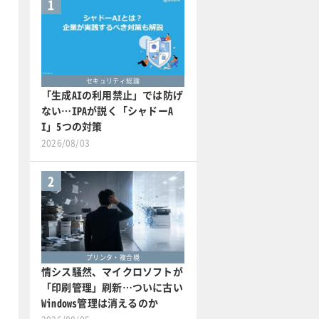
1
セキュリティ総論
「生成AIの利用禁止」では防げ
ない…IPAが説く「シャドーA
I」5つの対策
2026/08/03
2
プリンタ・複合機
情シス騒然、マイクロソフトが
「印刷管理」刷新…ついに古い
Windows管理は消えるのか