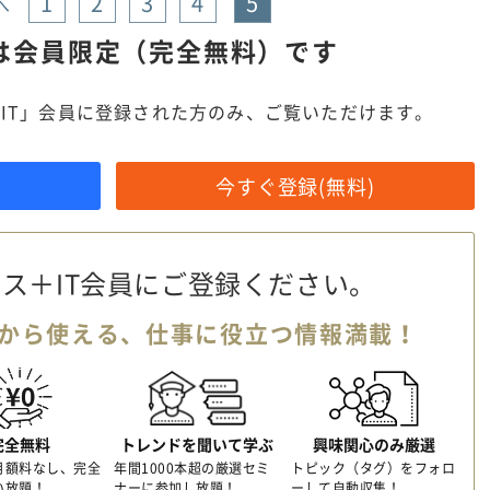
1
2
3
4
5
へ
は
会員限定（完全無料）です
IT」会員に登録された方のみ、ご覧いただけます。
今すぐ登録(無料)
ス＋IT会員に
ご登録ください。
から使える、
仕事に役立つ情報満載！
完全無料
トレンドを聞いて学ぶ
興味関心のみ厳選
月額料なし、完全
年間1000本超の厳選セミ
トピック（タグ）をフォロ
い放題！
ナーに参加し放題！
ーして自動収集！