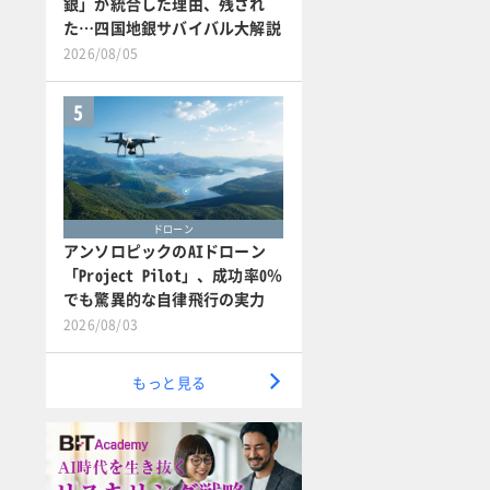
銀」が統合した理由、残され
た…四国地銀サバイバル大解説
2026/08/05
5
ドローン
アンソロピックのAIドローン
「Project Pilot」、成功率0％
でも驚異的な自律飛行の実力
2026/08/03
もっと見る