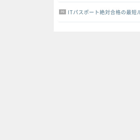
ITパスポート絶対合格の最短
PR
PR
PR