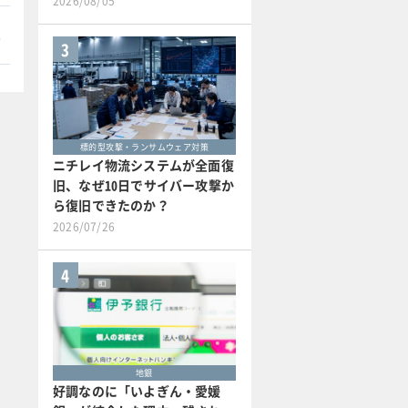
2026/08/05
本
3
標的型攻撃・ランサムウェア対策
ニチレイ物流システムが全面復
旧、なぜ10日でサイバー攻撃か
ら復旧できたのか？
2026/07/26
4
地銀
好調なのに「いよぎん・愛媛