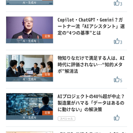
3
AI・生成AI
Copilot・ChatGPT・Gemini？ガ
ートナー流「AIアシスタント」選
定の“4つの基準”とは
記事
3
AI・生成AI
物知りなだけで満足する人は、AI
時代に評価されない…“知的メタ
ボ”解消法
記事
5
AI・生成AI
AIプロジェクトの40％超が中止？
製造業がハマる「データはあるの
に動けない」の解決策
記事
AI・生成AI