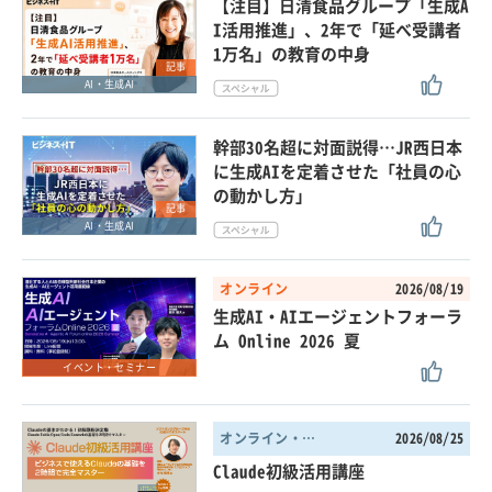
【注目】日清食品グループ「生成A
I活用推進」、2年で「延べ受講者
1万名」の教育の中身
記事
AI・生成AI
幹部30名超に対面説得…JR西日本
に生成AIを定着させた「社員の心
の動かし方」
記事
AI・生成AI
オンライン
2026/08/19
生成AI・AIエージェントフォーラ
ム Online 2026 夏
イベント・セミナー
オンライン・東京都
2026/08/25
Claude初級活用講座