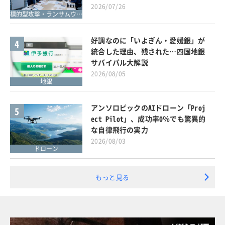
2026/07/26
標的型攻撃・ランサムウェア対策
好調なのに「いよぎん・愛媛銀」が
4
統合した理由、残された…四国地銀
サバイバル大解説
2026/08/05
地銀
アンソロピックのAIドローン「Proj
5
ect Pilot」、成功率0％でも驚異的
な自律飛行の実力
2026/08/03
ドローン
もっと見る