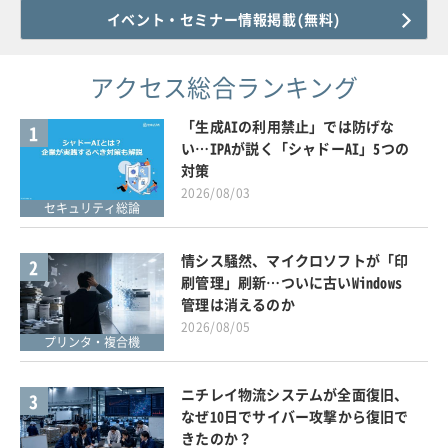
イベント・セミナー情報掲載(無料)
アクセス総合ランキング
「生成AIの利用禁止」では防げな
1
い…IPAが説く「シャドーAI」5つの
対策
2026/08/03
セキュリティ総論
情シス騒然、マイクロソフトが「印
2
刷管理」刷新…ついに古いWindows
管理は消えるのか
2026/08/05
プリンタ・複合機
ニチレイ物流システムが全面復旧、
3
なぜ10日でサイバー攻撃から復旧で
きたのか？