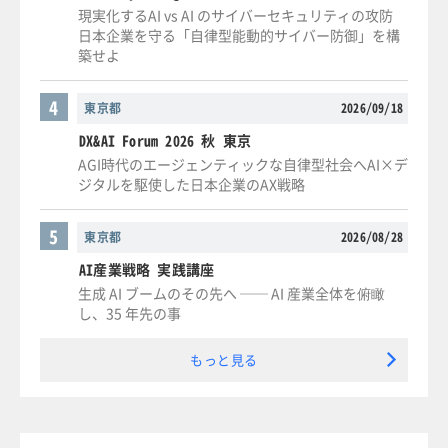
現実化するAI vs AI のサイバーセキュリティの攻防
日本企業を守る「自律型能動的サイバー防御」を構
築せよ
4
東京都
2026/09/18
DX&AI Forum 2026 秋 東京
AGI時代のエージェンティックな自律型社会へAI×デ
ジタルを駆使した日本企業のAX戦略
5
東京都
2026/08/28
AI産業戦略 実践講座
生成 AI ブームのその先へ ── AI 産業全体を俯瞰
し、35 年先の事
もっと見る