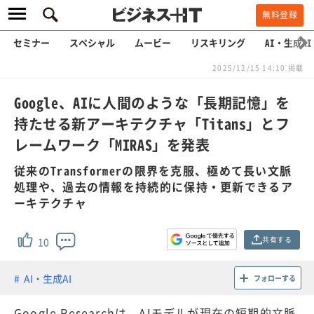
無料登録
セミナー
スペシャル
ムービー
リスキリング
AI・生成AI
2025/12/15 14:10 掲載
Google、AIに人間のような「長期記憶」を
持たせる新アーキテクチャ「Titans」とフ
レームワーク「MIRAS」を発表
従来のTransformerの限界を克服、極めて長い文脈
処理や、過去の情報を持続的に保持・更新できるア
ーキテクチャ
共有する
10
AI・生成AI
フォローする
Google Researchは、AIモデルが現在の短期的文脈