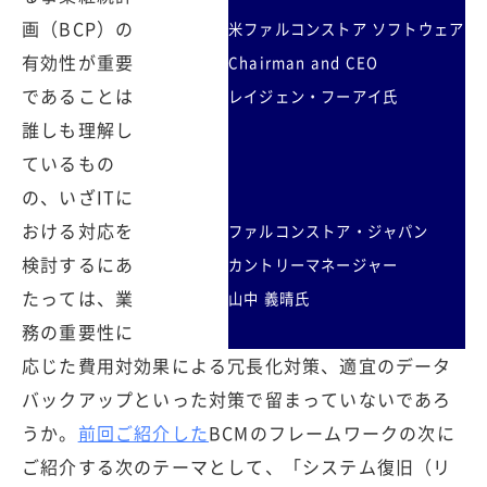
画（BCP）の
米ファルコンストア ソフトウェア
有効性が重要
Chairman and CEO
であることは
レイジェン・フーアイ氏
誰しも理解し
ているもの
の、いざITに
おける対応を
ファルコンストア・ジャパン
検討するにあ
カントリーマネージャー
たっては、業
山中 義晴氏
務の重要性に
応じた費用対効果による冗長化対策、適宜のデータ
バックアップといった対策で留まっていないであろ
うか。
前回ご紹介した
BCMのフレームワークの次に
ご紹介する次のテーマとして、「システム復旧（リ