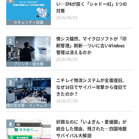
い…IPAが説く「シャドーAI」5つの
対策
2026/08/03
セキュリティ総論
情シス騒然、マイクロソフトが「印
2
刷管理」刷新…ついに古いWindows
管理は消えるのか
2026/08/05
プリンタ・複合機
ニチレイ物流システムが全面復旧、
3
なぜ10日でサイバー攻撃から復旧で
きたのか？
2026/07/26
標的型攻撃・ランサムウェア対策
好調なのに「いよぎん・愛媛銀」が
4
統合した理由、残された…四国地銀
サバイバル大解説