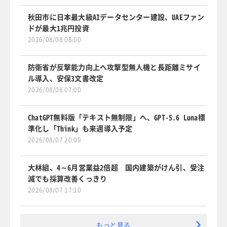
秋田市に日本最大級AIデータセンター建設、UAEファン
ドが最大1兆円投資
2026/08/08 08:00
防衛省が反撃能力向上へ攻撃型無人機と長距離ミサイ
ル導入、安保3文書改定
2026/08/08 07:00
ChatGPT無料版「テキスト無制限」へ、GPT-5.6 Luna標
準化し「Think」も来週導入予定
2026/08/07 20:09
大林組、4～6月営業益2倍超 国内建築がけん引、受注
減でも採算改善くっきり
2026/08/07 17:10
もっと見る