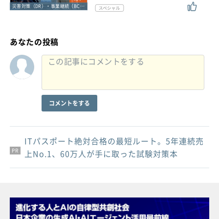
災害対策（DR）・事業継続（BCP）
あなたの投稿
コメントをする
ITパスポート絶対合格の最短ルート。5年連続売
PR
PR
PR
上No.1、60万人が手に取った試験対策本