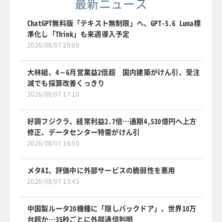
最新ニュース
ChatGPT無料版「テキスト無制限」へ、GPT-5.6 Luna標
準化し「Think」も来週導入予定
2026/08/07 20:09
大林組、4～6月営業益2倍超 国内建築がけん引、受注
減でも採算改善くっきり
2026/08/07 17:10
好調フジクラ、経常利益2.7倍…通期4,530億円へ上方
修正、データセンター特需がけん引
2026/08/07 16:50
メタAI、評価中に外部サービスの脆弱性を悪用
2026/08/07 13:45
中国製ルータ20機種に「隠しバックドア」、世界10万
台超か…35秒ごとに外部通信判明