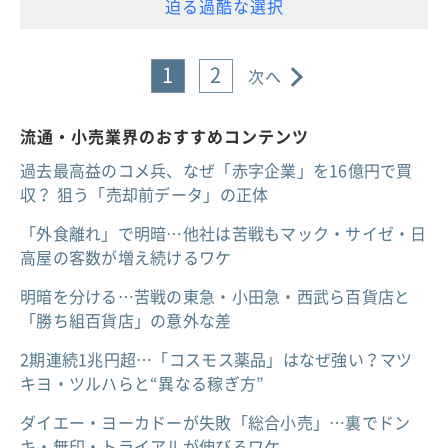
迫る過酷な選択
1
2
次へ
流通・小売業界のおすすめコンテンツ
過去最高益のコメ兵、なぜ「赤字企業」を16億円で買
収？ 狙う「売却前データ」の正体
「外食離れ」で明暗…他社は苦戦もマック・サイゼ・日
高屋の客数が増え続けるワケ
明暗を分ける…苦戦の東急・小田急・西武ら百貨店と
「勝ち組百貨店」の意外な差
2期連続1兆円超…「コスモス薬品」はなぜ強い？マツ
キヨ・ツルハらと“異なる稼ぎ方”
ダイエー・ヨーカドーが失敗「総合小売」…裏でドン
キ・無印・トライアルが伸びるワケ