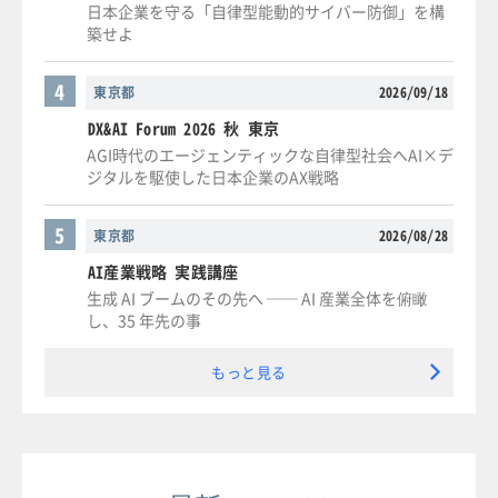
日本企業を守る「自律型能動的サイバー防御」を構
築せよ
4
東京都
2026/09/18
DX&AI Forum 2026 秋 東京
AGI時代のエージェンティックな自律型社会へAI×デ
ジタルを駆使した日本企業のAX戦略
5
東京都
2026/08/28
AI産業戦略 実践講座
生成 AI ブームのその先へ ── AI 産業全体を俯瞰
し、35 年先の事
もっと見る