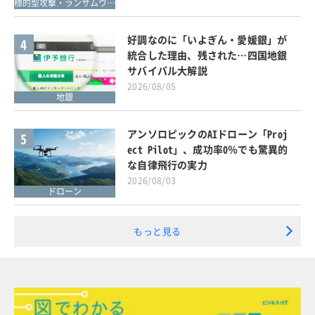
標的型攻撃・ランサムウェア対策
好調なのに「いよぎん・愛媛銀」が
4
統合した理由、残された…四国地銀
サバイバル大解説
2026/08/05
地銀
アンソロピックのAIドローン「Proj
5
ect Pilot」、成功率0％でも驚異的
な自律飛行の実力
2026/08/03
ドローン
もっと見る