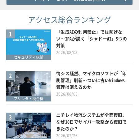
アクセス総合ランキング
「生成AIの利用禁止」では防げな
1
い…IPAが説く「シャドーAI」5つの
対策
2026/08/03
セキュリティ総論
情シス騒然、マイクロソフトが「印
2
刷管理」刷新…ついに古いWindows
管理は消えるのか
2026/08/05
プリンタ・複合機
ニチレイ物流システムが全面復旧、
3
なぜ10日でサイバー攻撃から復旧で
きたのか？
2026/07/26