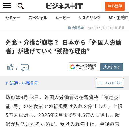
無料登録
セミナー
スペシャル
ムービー
リスキリング
AI・生成AI
会員限定
2026/05/19 06:10 掲載
外食・介護が崩壊？ 日本から「外国人労働
者」が逃げていく“残酷な理由”
共有する
7
流通・小売業界
フォローする
政府は4月13日、外国人労働者の在留資格「特定技
能1号」の外食業での新規受け入れを停止した。上限
5万人に対し、2026年2月末で約4.6万人に達し、超
過が見込まれるためだ。受け入れ停止は、今後の店