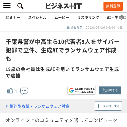
無料登録
セミナー
スペシャル
ムービー
リスキリング
AI・生成AI
会員限定
2026/06/26 06:00 掲載
千葉県警が中高生ら10代若者9人をサイバー
犯罪で立件、生成AIでランサムウェア作成
も
19歳の会社員は生成AIを用いてランサムウェア生成
で逮捕
共有する
2
標的型攻撃・ランサムウェア対策
フォローする
オンライン上のコミュニティを通じてコンピュータ