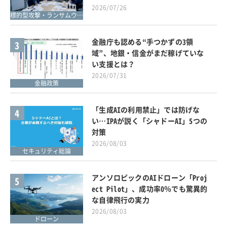
2026/07/26
標的型攻撃・ランサムウェア対策
金融庁も認める“手つかずの3領
3
域”、地銀・信金がまだ稼げていな
い支援とは？
2026/07/31
金融政策
「生成AIの利用禁止」では防げな
4
い…IPAが説く「シャドーAI」5つの
対策
2026/08/03
セキュリティ総論
アンソロピックのAIドローン「Proj
5
ect Pilot」、成功率0％でも驚異的
な自律飛行の実力
2026/08/03
ドローン