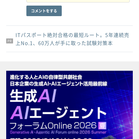
コメントをする
ITパスポート絶対合格の最短ルート。5年連続売
PR
PR
PR
上No.1、60万人が手に取った試験対策本