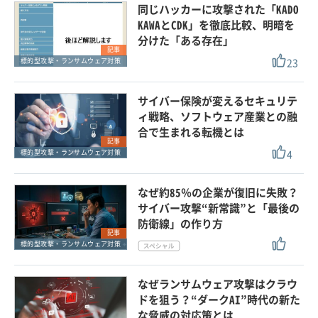
同じハッカーに攻撃された「KADO
KAWAとCDK」を徹底比較、明暗を
分けた「ある存在」
記事
23
標的型攻撃・ランサムウェア対策
サイバー保険が変えるセキュリテ
ィ戦略、ソフトウェア産業との融
合で生まれる転機とは
記事
4
標的型攻撃・ランサムウェア対策
なぜ約85％の企業が復旧に失敗？
サイバー攻撃“新常識”と「最後の
防衛線」の作り方
記事
標的型攻撃・ランサムウェア対策
なぜランサムウェア攻撃はクラウ
ドを狙う？“ダークAI”時代の新た
な脅威の対応策とは