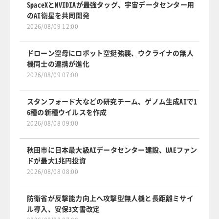
SpaceXとNVIDIAが最強タッグ、宇宙データセンター用
のAI衛星を共同開発
2026/08/09 12:00
ドローン空母にロボット空挺強襲、ウクライナの無人
機同士の連携が進化
2026/08/09 07:00
スタンフォード大などの研究チーム、ゲノム生成AIで1
6種の新種ウイルスを作成
2026/08/08 09:00
秋田市に日本最大級AIデータセンター建設、UAEファン
ドが最大1兆円投資
2026/08/08 08:00
防衛省が反撃能力向上へ攻撃型無人機と長距離ミサイ
ル導入、安保3文書改定