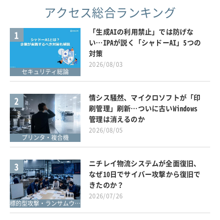
アクセス総合ランキング
「生成AIの利用禁止」では防げな
1
い…IPAが説く「シャドーAI」5つの
対策
2026/08/03
セキュリティ総論
情シス騒然、マイクロソフトが「印
2
刷管理」刷新…ついに古いWindows
管理は消えるのか
2026/08/05
プリンタ・複合機
ニチレイ物流システムが全面復旧、
3
なぜ10日でサイバー攻撃から復旧で
きたのか？
2026/07/26
標的型攻撃・ランサムウェア対策