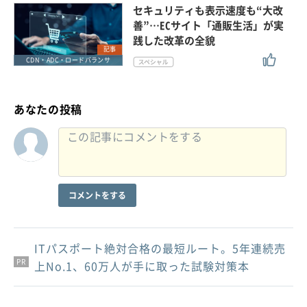
セキュリティも表示速度も“大改
善”…ECサイト「通販生活」が実
践した改革の全貌
記事
CDN・ADC・ロードバランサ
あなたの投稿
コメントをする
ITパスポート絶対合格の最短ルート。5年連続売
PR
PR
PR
上No.1、60万人が手に取った試験対策本