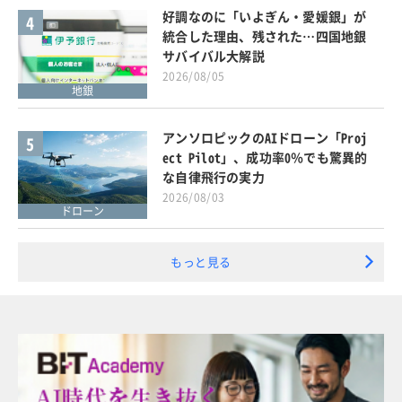
好調なのに「いよぎん・愛媛銀」が
4
統合した理由、残された…四国地銀
サバイバル大解説
2026/08/05
地銀
アンソロピックのAIドローン「Proj
5
ect Pilot」、成功率0％でも驚異的
な自律飛行の実力
2026/08/03
ドローン
もっと見る