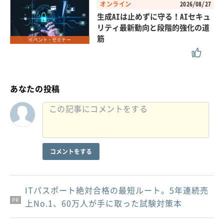
オンライン
2026/08/27
生成AIは止めずに守る！AIセキュ
リティ最新動向と段階的強化の道
筋
イベント・セミナー
あなたの投稿
コメントをする
ITパスポート絶対合格の最短ルート。5年連続売
PR
PR
PR
上No.1、60万人が手に取った試験対策本