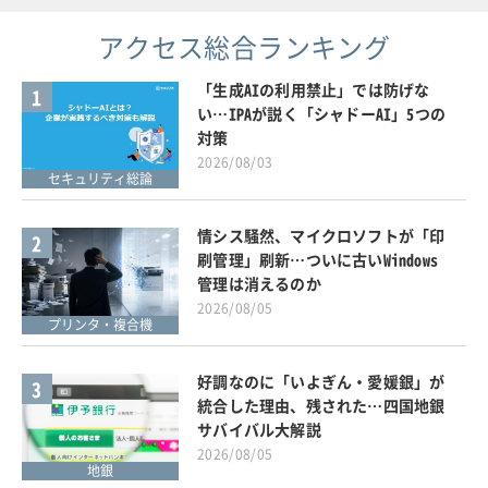
アクセス総合ランキング
「生成AIの利用禁止」では防げな
1
い…IPAが説く「シャドーAI」5つの
対策
2026/08/03
セキュリティ総論
情シス騒然、マイクロソフトが「印
2
刷管理」刷新…ついに古いWindows
管理は消えるのか
2026/08/05
プリンタ・複合機
好調なのに「いよぎん・愛媛銀」が
3
統合した理由、残された…四国地銀
サバイバル大解説
2026/08/05
地銀