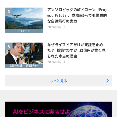
アンソロピックのAIドローン「Proj
4
ect Pilot」、成功率0％でも驚異的
な自律飛行の実力
2026/08/03
ドローン
なぜライブドアだけが東証を止め
5
た？ 粉飾“わずか”53億円が重く見
られた本当の理由
2026/08/04
財務会計・管理会計
もっと見る