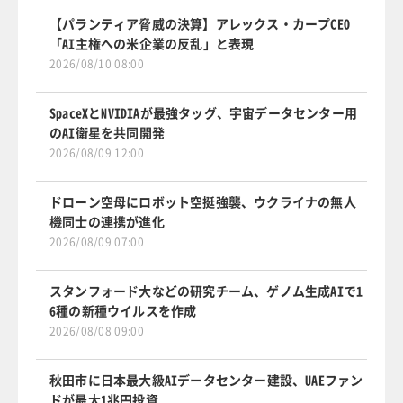
【パランティア脅威の決算】アレックス・カープCEO
「AI主権への米企業の反乱」と表現
2026/08/10 08:00
SpaceXとNVIDIAが最強タッグ、宇宙データセンター用
のAI衛星を共同開発
2026/08/09 12:00
ドローン空母にロボット空挺強襲、ウクライナの無人
機同士の連携が進化
2026/08/09 07:00
スタンフォード大などの研究チーム、ゲノム生成AIで1
6種の新種ウイルスを作成
2026/08/08 09:00
秋田市に日本最大級AIデータセンター建設、UAEファン
ドが最大1兆円投資