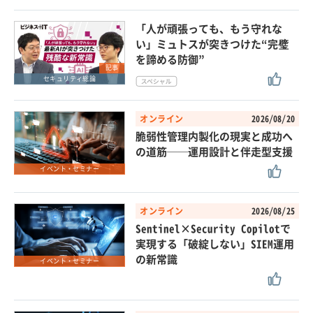
「人が頑張っても、もう守れな
い」ミュトスが突きつけた“完璧
を諦める防御”
記事
セキュリティ総論
オンライン
2026/08/20
脆弱性管理内製化の現実と成功へ
の道筋──運用設計と伴走型支援
イベント・セミナー
オンライン
2026/08/25
Sentinel×Security Copilotで
実現する「破綻しない」SIEM運用
の新常識
イベント・セミナー