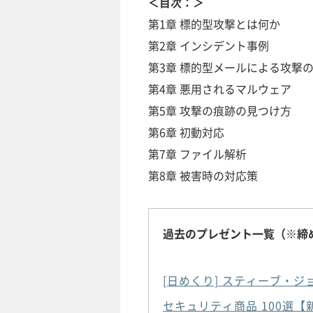
＜目次：＞
第1章 標的型攻撃とは何か
第2章 インシデント事例
第3章 標的型メールによる攻撃
第4章 悪用されるマルウェア
第5章 攻撃の痕跡の見つけ方
第6章 初動対応
第7章 ファイル解析
第8章 被害時の対応策
過去のプレゼント一覧（※締
[日めくり] スティーブ・
セキュリティ商品 100選