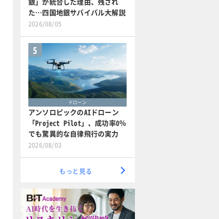
銀」が統合した理由、残され
た…四国地銀サバイバル大解説
2026/08/05
5
ドローン
アンソロピックのAIドローン
「Project Pilot」、成功率0％
でも驚異的な自律飛行の実力
2026/08/03
もっと見る