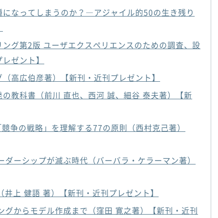
種になってしまうのか？―アジャイル的50の生き残り
】
ング第2版 ユーザエクスペリエンスのための調査、設
プレゼント】
グ（高広伯彦著）【新刊・近刊プレゼント】
の教科書（前川 直也、西河 誠、細谷 泰夫著）【新
「競争の戦略」を理解する77の原則（西村克己著）
リーダーシップが滅ぶ時代（バーバラ・ケラーマン著）
13（井上 健語 著）【新刊・近刊プレゼント】
ングからモデル作成まで（窪田 寛之著）【新刊・近刊