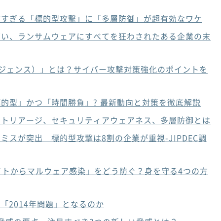
怖すぎる「標的型攻撃」に「多層防御」が超有効なワケ
バい、ランサムウェアにすべてを狂わされたある企業の末
リジェンス）」とは？サイバー攻撃対策強化のポイントを
的型」かつ「時間勝負」? 最新動向と対策を徹底解説
、トリアージ、セキュリティアウェアネス、多層防御とは
スが突出 標的型攻撃は8割の企業が重視-JIPDEC調
イトからマルウェア感染」をどう防ぐ？身を守る4つの方
了は「2014年問題」となるのか