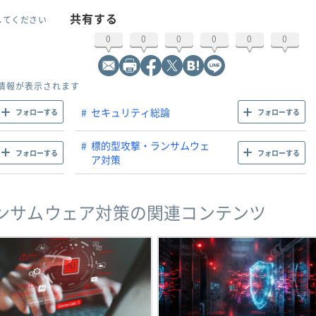
共有する
してください
0
0
0
0
0
0
情報が表示されます
セキュリティ総論
フォローする
フォローする
標的型攻撃・ランサムウェ
フォローする
フォローする
ア対策
ンサムウェア対策の関連コンテンツ