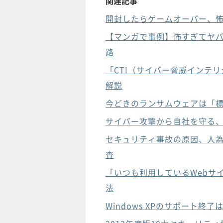
関連記事
開封したらゲームオーバー、
【マンガで事例】怖すぎてヤ
路
「CTI（サイバー脅威インテ
解説
今どきのランサムウェアは「標
サイバー攻撃から自社を守る
セキュリティ事故の原因、人為ミ
査
「いつも利用しているWebサ
法
Windows XPのサポート終