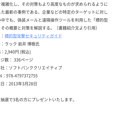
々複雑化し、その対策もより高度なものが求められるように
した最新の事例である、企業などの特定のターゲットに対し
の中でも、偽装メールと遠隔操作ツールを利用した「標的型
、その概要と対策を解説する。（書籍紹介文より引用）
名：
標的型攻撃セキュリティガイド
：ラック 岩井 博樹氏
2,940円 (税込)
ジ数： 336ページ
版社：ソフトバンククリエイティブ
N：978-4797372755
日：2013年3月28日
を抽選で3名の方にプレゼントいたします。