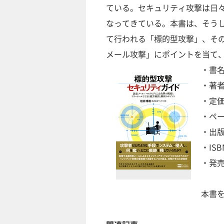
ている。セキュリティ攻撃は日
なってきている。本書は、そう
て行われる「標的型攻撃」、そ
メール攻撃」にポイントを当て
・書
・著者
・定価：
・ペー
・出
・ISB
・発売
本書