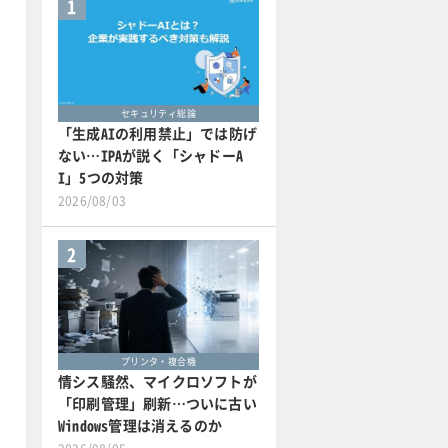
1
セキュリティ総論
「生成AIの利用禁止」では防げ
ない…IPAが説く「シャドーA
I」5つの対策
2026/08/03
2
プリンタ・複合機
情シス騒然、マイクロソフトが
「印刷管理」刷新…ついに古い
Windows管理は消えるのか