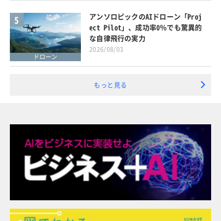
アンソロピックのAIドローン「Proj
5
ect Pilot」、成功率0％でも驚異的
な自律飛行の実力
2026/08/03
ドローン
もっと見る