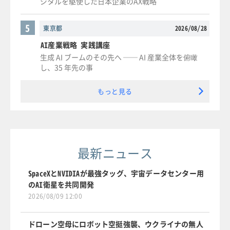
ジタルを駆使した日本企業のAX戦略
5
東京都
2026/08/28
AI産業戦略 実践講座
生成 AI ブームのその先へ ── AI 産業全体を俯瞰
し、35 年先の事
もっと見る
最新ニュース
SpaceXとNVIDIAが最強タッグ、宇宙データセンター用
のAI衛星を共同開発
2026/08/09 12:00
ドローン空母にロボット空挺強襲、ウクライナの無人