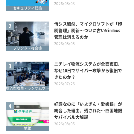
2026/08/03
セキュリティ総論
情シス騒然、マイクロソフトが「印
2
刷管理」刷新…ついに古いWindows
管理は消えるのか
2026/08/05
プリンタ・複合機
ニチレイ物流システムが全面復旧、
3
なぜ10日でサイバー攻撃から復旧で
きたのか？
2026/07/26
標的型攻撃・ランサムウェア対策
好調なのに「いよぎん・愛媛銀」が
4
統合した理由、残された…四国地銀
サバイバル大解説
2026/08/05
地銀