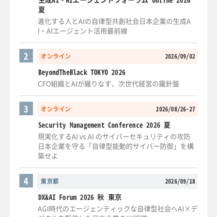
夏
進化する人とAIの自律型共創社会日本企業の生成A
I・AIエージェント活用最前線
2
オンライン
2026/09/02
BeyondTheBlack TOKYO 2026
CFO組織とAIが織りなす、次世代経営の羅針盤
3
オンライン
2026/08/26-27
Security Management Conference 2026 夏
現実化するAI vs AI のサイバーセキュリティの攻防
日本企業を守る「自律型能動的サイバー防御」を構
築せよ
4
東京都
2026/09/18
DX&AI Forum 2026 秋 東京
AGI時代のエージェンティックな自律型社会へAI×デ