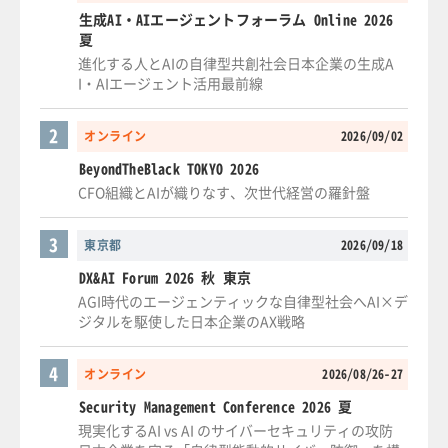
生成AI・AIエージェントフォーラム Online 2026
夏
進化する人とAIの自律型共創社会日本企業の生成A
I・AIエージェント活用最前線
2
オンライン
2026/09/02
BeyondTheBlack TOKYO 2026
CFO組織とAIが織りなす、次世代経営の羅針盤
3
東京都
2026/09/18
DX&AI Forum 2026 秋 東京
AGI時代のエージェンティックな自律型社会へAI×デ
ジタルを駆使した日本企業のAX戦略
4
オンライン
2026/08/26-27
Security Management Conference 2026 夏
現実化するAI vs AI のサイバーセキュリティの攻防