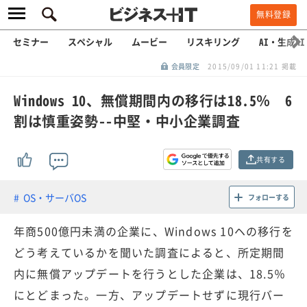
無料登録
セミナー
スペシャル
ムービー
リスキリング
AI・生成AI
会員限定
2015/09/01 11:21 掲載
Windows 10、無償期間内の移行は18.5％ 6
割は慎重姿勢--中堅・中小企業調査
共有する
OS・サーバOS
フォローする
年商500億円未満の企業に、Windows 10ヘの移行を
どう考えているかを聞いた調査によると、所定期間
内に無償アップデートを行うとした企業は、18.5％
にとどまった。一方、アップデートせずに現行バー