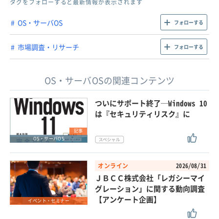
タグをフォローすると最新情報が表示されます
OS・サーバOS
フォローする
市場調査・リサーチ
フォローする
OS・サーバOSの関連コンテンツ
ついにサポート終了─Windows 10
は『セキュリティリスク』に
記事
OS・サーバOS
オンライン
2026/08/31
ＪＢＣＣ株式会社「レガシーマイ
グレーション」に関する動向調査
【アンケート企画】
イベント・セミナー