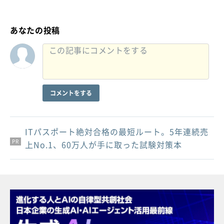
あなたの投稿
コメントをする
ITパスポート絶対合格の最短ルート。5年連続売
PR
PR
PR
上No.1、60万人が手に取った試験対策本