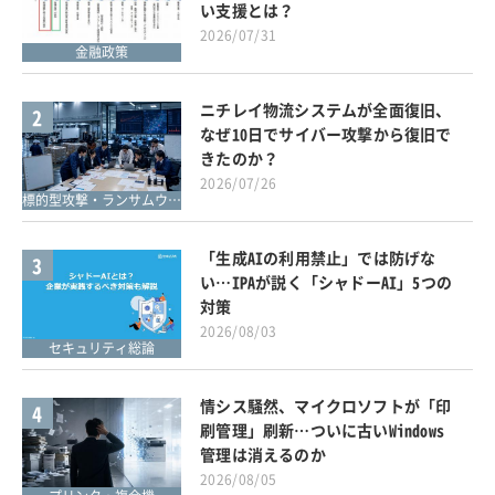
い支援とは？
2026/07/31
金融政策
ニチレイ物流システムが全面復旧、
2
なぜ10日でサイバー攻撃から復旧で
きたのか？
2026/07/26
標的型攻撃・ランサムウェア対策
「生成AIの利用禁止」では防げな
3
い…IPAが説く「シャドーAI」5つの
対策
2026/08/03
セキュリティ総論
情シス騒然、マイクロソフトが「印
4
刷管理」刷新…ついに古いWindows
管理は消えるのか
2026/08/05