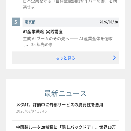
日本企業を守る「自律型能動的サイバー防御」を構
築せよ
5
東京都
2026/08/28
AI産業戦略 実践講座
生成 AI ブームのその先へ ── AI 産業全体を俯瞰
し、35 年先の事
もっと見る
最新ニュース
メタAI、評価中に外部サービスの脆弱性を悪用
2026/08/07 13:45
中国製ルータ20機種に「隠しバックドア」、世界10万