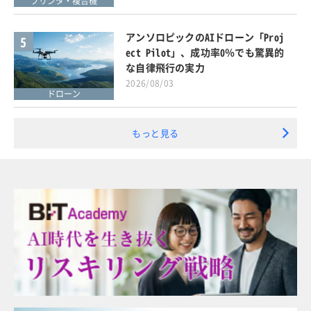
プリンタ・複合機
アンソロピックのAIドローン「Proj
5
ect Pilot」、成功率0％でも驚異的
な自律飛行の実力
2026/08/03
ドローン
もっと見る