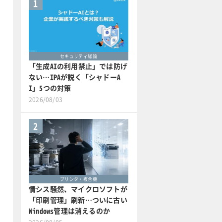
1
セキュリティ総論
「生成AIの利用禁止」では防げ
ない…IPAが説く「シャドーA
I」5つの対策
2026/08/03
2
プリンタ・複合機
情シス騒然、マイクロソフトが
「印刷管理」刷新…ついに古い
Windows管理は消えるのか