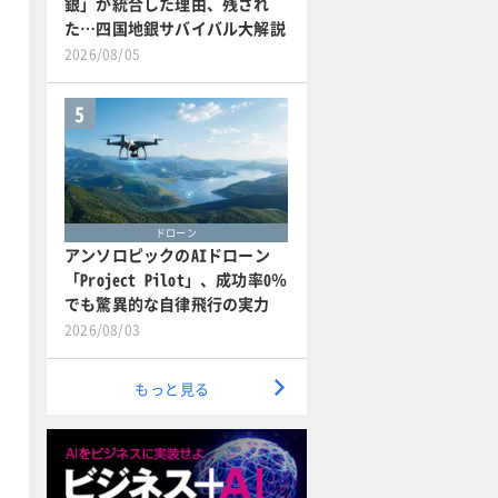
銀」が統合した理由、残され
た…四国地銀サバイバル大解説
2026/08/05
5
ドローン
アンソロピックのAIドローン
「Project Pilot」、成功率0％
でも驚異的な自律飛行の実力
2026/08/03
もっと見る