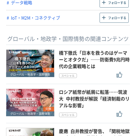
データ戦略
フォローする
IoT・M2M・コネクティブ
フォローする
グローバル・地政学・国際情勢の関連コンテンツ
橋下徹氏「日本を救うのはゲーマ
ーとオタクだ」──防衛費9兆円時
代の企業戦略とは
記事
グローバル・地政学・国際情勢
ロシア紙幣が紙屑に転落……筑波
大 中村教授が解説「経済制裁のリ
アルな影響」
記事
グローバル・地政学・国際情勢
慶應 白井教授が警告、「関税地獄