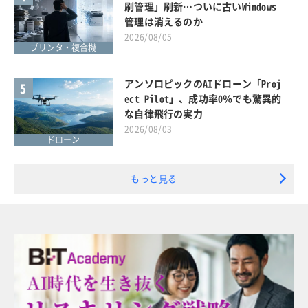
刷管理」刷新…ついに古いWindows
管理は消えるのか
2026/08/05
プリンタ・複合機
アンソロピックのAIドローン「Proj
5
ect Pilot」、成功率0％でも驚異的
な自律飛行の実力
2026/08/03
ドローン
もっと見る