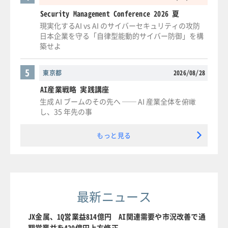
Security Management Conference 2026 夏
現実化するAI vs AI のサイバーセキュリティの攻防
日本企業を守る「自律型能動的サイバー防御」を構
築せよ
5
東京都
2026/08/28
AI産業戦略 実践講座
生成 AI ブームのその先へ ── AI 産業全体を俯瞰
し、35 年先の事
もっと見る
最新ニュース
JX金属、1Q営業益814億円 AI関連需要や市況改善で通
期営業益を420億円上方修正