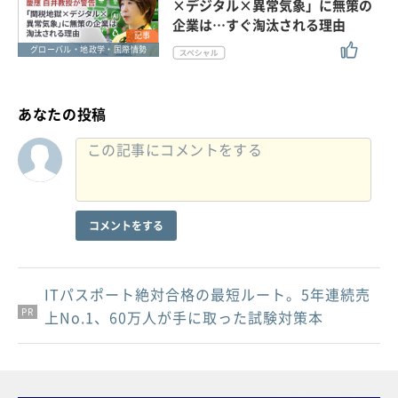
×デジタル×異常気象」に無策の
企業は…すぐ淘汰される理由
記事
グローバル・地政学・国際情勢
あなたの投稿
コメントをする
ITパスポート絶対合格の最短ルート。5年連続売
PR
PR
PR
上No.1、60万人が手に取った試験対策本