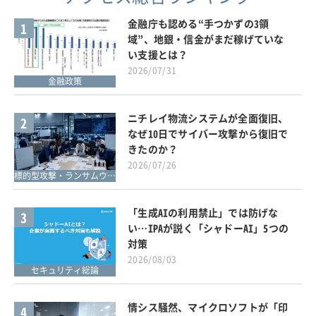
金融庁も認める“手つかずの3領
1
域”、地銀・信金がまだ稼げていな
い支援とは？
2026/07/31
金融政策
ニチレイ物流システムが全面復旧、
2
なぜ10日でサイバー攻撃から復旧で
きたのか？
2026/07/26
標的型攻撃・ランサムウェア対策
「生成AIの利用禁止」では防げな
3
い…IPAが説く「シャドーAI」5つの
対策
2026/08/03
セキュリティ総論
情シス騒然、マイクロソフトが「印
4