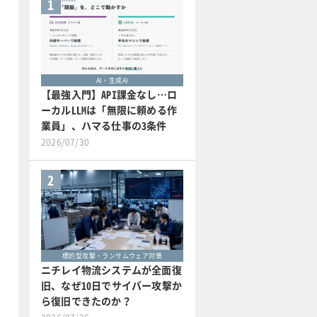
1
AI・生成AI
【最強入門】API課金なし…ロ
ーカルLLMは「無限に頼める作
業員」、ハマる仕事の3条件
2026/07/30
2
標的型攻撃・ランサムウェア対策
ニチレイ物流システムが全面復
旧、なぜ10日でサイバー攻撃か
ら復旧できたのか？