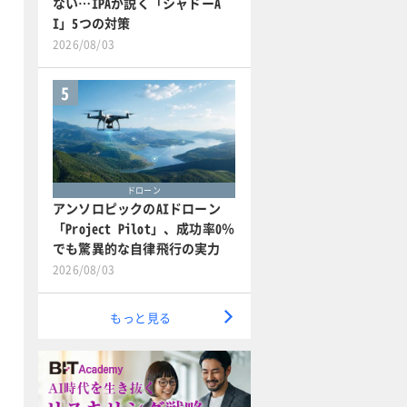
ない…IPAが説く「シャドーA
I」5つの対策
2026/08/03
5
ドローン
アンソロピックのAIドローン
「Project Pilot」、成功率0％
でも驚異的な自律飛行の実力
2026/08/03
もっと見る