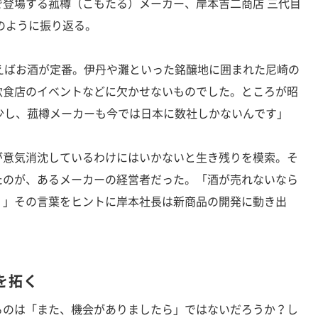
登場する菰樽（こもたる）メーカー、岸本吉二商店 三代目
のように振り返る。
えばお酒が定番。伊丹や灘といった銘醸地に囲まれた尼崎の
飲食店のイベントなどに欠かせないものでした。ところが昭
少し、菰樽メーカーも今では日本に数社しかないんです」
意気消沈しているわけにはいかないと生き残りを模索。そ
たのが、あるメーカーの経営者だった。「酒が売れないなら
？」その言葉をヒントに岸本社長は新商品の開発に動き出
を拓く
のは「また、機会がありましたら」ではないだろうか？し