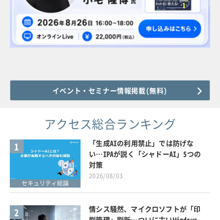
イベント・セミナー情報掲載(無料)
アクセス総合ランキング
「生成AIの利用禁止」では防げな
1
い…IPAが説く「シャドーAI」5つの
対策
2026/08/03
セキュリティ総論
情シス騒然、マイクロソフトが「印
2
刷管理」刷新…ついに古いWindows