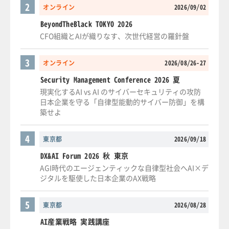
2
オンライン
2026/09/02
BeyondTheBlack TOKYO 2026
CFO組織とAIが織りなす、次世代経営の羅針盤
3
オンライン
2026/08/26-27
Security Management Conference 2026 夏
現実化するAI vs AI のサイバーセキュリティの攻防
日本企業を守る「自律型能動的サイバー防御」を構
築せよ
4
東京都
2026/09/18
DX&AI Forum 2026 秋 東京
AGI時代のエージェンティックな自律型社会へAI×デ
ジタルを駆使した日本企業のAX戦略
5
東京都
2026/08/28
AI産業戦略 実践講座