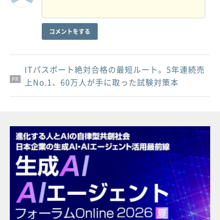
コメントをする
ITパスポート絶対合格の最短ルート。5年連続売
PR
PR
PR
上No.1、60万人が手に取った試験対策本