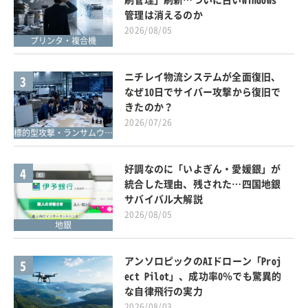
管理は消えるのか
2026/08/05
プリンタ・複合機
ニチレイ物流システムが全面復旧、
3
なぜ10日でサイバー攻撃から復旧で
きたのか？
2026/07/26
標的型攻撃・ランサムウェア対策
好調なのに「いよぎん・愛媛銀」が
4
統合した理由、残された…四国地銀
サバイバル大解説
2026/08/05
地銀
アンソロピックのAIドローン「Proj
5
ect Pilot」、成功率0％でも驚異的
な自律飛行の実力
2026/08/03