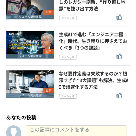
しのレガシー刷新、“作り直し地
獄”を抜け出す方法
記事
システム開発総論
生成AIで進む「エンジニア二極
化」時代、生き残りに押さえてお
くべき「3つの課題」
記事
システム開発総論
なぜ要件定義は失敗するのか？根
深すぎた“3大課題”も解決、生成A
Iで爆速化する方法
記事
システム開発総論
あなたの投稿