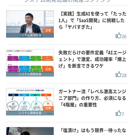
【実践】生成AIを使って「たった
1人」で「SaaS開発」に挑戦した
ら「ヤバすぎた」
記事
26
システム開発総論
失敗だらけの要件定義「AIエージ
ェント」で激変、成功確率「爆上
げ」を断言できるワケ
記事
28
システム開発総論
ガートナー流「レベル激高エンジ
ニア部門」の作り方、必須になる
「4階層」の重要性
記事
7
システム開発総論
「塩漬け」はもう限界…待ったな