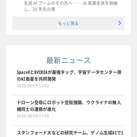
生成 AI ブームのその先へ ── AI 産業全体を俯瞰
し、35 年先の事
もっと見る
最新ニュース
SpaceXとNVIDIAが最強タッグ、宇宙データセンター用
のAI衛星を共同開発
2026/08/09 12:00
ドローン空母にロボット空挺強襲、ウクライナの無人
機同士の連携が進化
2026/08/09 07:00
スタンフォード大などの研究チーム、ゲノム生成AIで1