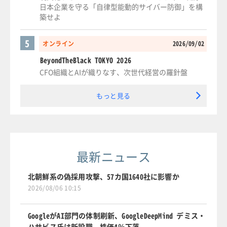
日本企業を守る「自律型能動的サイバー防御」を構
築せよ
5
オンライン
2026/09/02
BeyondTheBlack TOKYO 2026
CFO組織とAIが織りなす、次世代経営の羅針盤
もっと見る
最新ニュース
北朝鮮系の偽採用攻撃、57カ国1640社に影響か
2026/08/06 10:15
GoogleがAI部門の体制刷新、GoogleDeepMind デミス・
ハサビス氏は新設職、株価4％下落