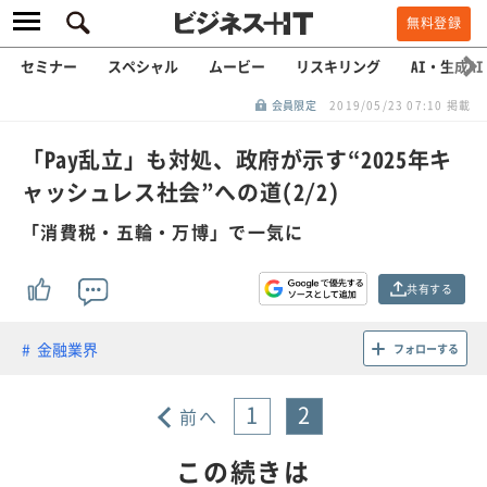
無料登録
セミナー
スペシャル
ムービー
リスキリング
AI・生成AI
会員限定
2019/05/23 07:10 掲載
「Pay乱立」も対処、政府が示す“2025年キ
ャッシュレス社会”への道(2/2)
「消費税・五輪・万博」で一気に
共有する
金融業界
フォローする
1
2
前へ
この続きは