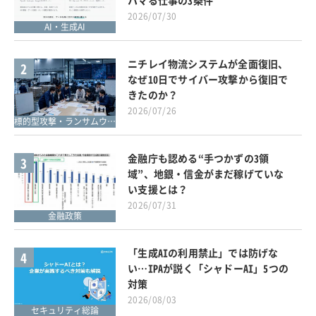
2026/07/30
AI・生成AI
ニチレイ物流システムが全面復旧、
2
なぜ10日でサイバー攻撃から復旧で
きたのか？
2026/07/26
標的型攻撃・ランサムウェア対策
金融庁も認める“手つかずの3領
3
域”、地銀・信金がまだ稼げていな
い支援とは？
2026/07/31
金融政策
「生成AIの利用禁止」では防げな
4
い…IPAが説く「シャドーAI」5つの
対策
2026/08/03
セキュリティ総論