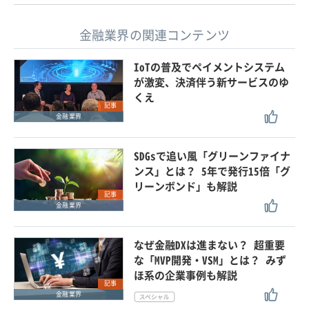
金融業界の関連コンテンツ
IoTの普及でペイメントシステム
が激変、決済伴う新サービスのゆ
くえ
記事
金融業界
SDGsで追い風「グリーンファイナ
ンス」とは？ 5年で発行15倍「グ
リーンボンド」も解説
記事
金融業界
なぜ金融DXは進まない？ 超重要
な「MVP開発・VSM」とは？ みず
ほ系の企業事例も解説
記事
金融業界