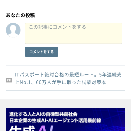
あなたの投稿
コメントをする
ITパスポート絶対合格の最短ルート。5年連続売
PR
PR
PR
上No.1、60万人が手に取った試験対策本