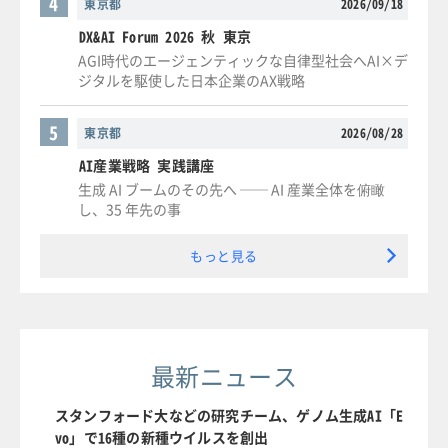
4
東京都
2026/09/18
DX&AI Forum 2026 秋 東京
AGI時代のエージェンティックな自律型社会へAI×デ
ジタルを駆使した日本企業のAX戦略
5
東京都
2026/08/28
AI産業戦略 実践講座
生成 AI ブームのその先へ ── AI 産業全体を俯瞰
し、35 年先の事
もっと見る
最新ニュース
スタンフォード大などの研究チーム、ゲノム生成AI「E
vo」で16種の新種ウイルスを創出