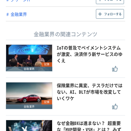
金融業界
フォローする
金融業界の関連コンテンツ
IoTの普及でペイメントシステム
が激変、決済伴う新サービスのゆ
くえ
記事
金融業界
保険業界に異変、テスラだけでは
ない、AI、DLTが市場を改変して
いくワケ
記事
金融業界
なぜ金融DXは進まない？ 超重要
な「MVP開発・VSM」とは？ みず