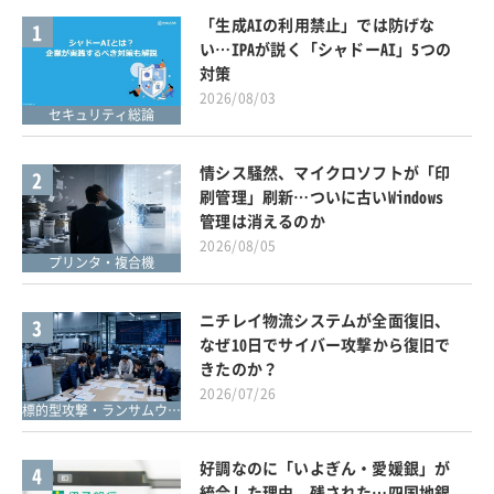
「生成AIの利用禁止」では防げな
1
い…IPAが説く「シャドーAI」5つの
対策
2026/08/03
セキュリティ総論
情シス騒然、マイクロソフトが「印
2
刷管理」刷新…ついに古いWindows
管理は消えるのか
2026/08/05
プリンタ・複合機
ニチレイ物流システムが全面復旧、
3
なぜ10日でサイバー攻撃から復旧で
きたのか？
2026/07/26
標的型攻撃・ランサムウェア対策
好調なのに「いよぎん・愛媛銀」が
4
統合した理由、残された…四国地銀