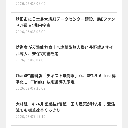
2026/08/08 09:00
秋田市に日本最大級AIデータセンター建設、UAEファン
ドが最大1兆円投資
2026/08/08 08:00
防衛省が反撃能力向上へ攻撃型無人機と長距離ミサイ
ル導入、安保3文書改定
2026/08/08 07:00
ChatGPT無料版「テキスト無制限」へ、GPT-5.6 Luna標
準化し「Think」も来週導入予定
2026/08/07 20:09
大林組、4～6月営業益2倍超 国内建築がけん引、受注
減でも採算改善くっきり
2026/08/07 17:10