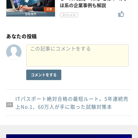
ほ系の企業事例も解説
記事
金融業界
あなたの投稿
コメントをする
ITパスポート絶対合格の最短ルート。5年連続売
PR
PR
PR
上No.1、60万人が手に取った試験対策本