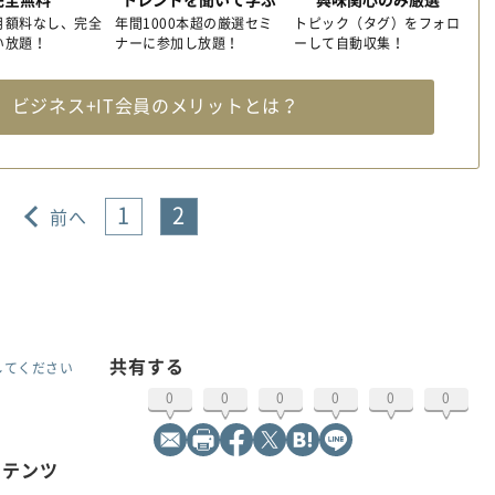
月額料なし、完全
年間1000本超の厳選セミ
トピック（タグ）をフォロ
い放題！
ナーに参加し放題！
ーして自動収集！
料
ビジネス+IT会員のメリットとは？
1
2
前へ
共有する
してください
0
0
0
0
0
0
ンテンツ