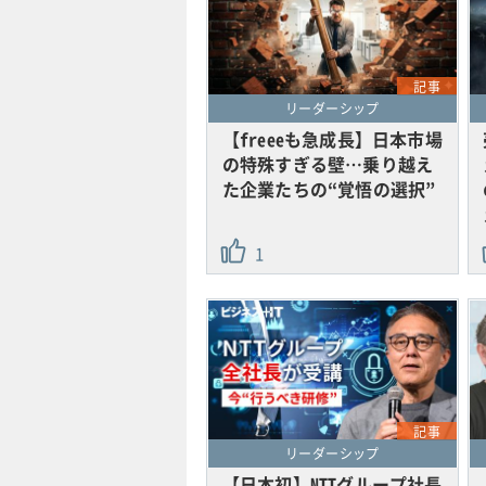
記事
リーダーシップ
【freeeも急成長】日本市場
の特殊すぎる壁…乗り越え
た企業たちの“覚悟の選択”
1
記事
リーダーシップ
【日本初】NTTグループ社長