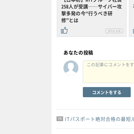
258人が受講──サイバー攻
撃多発の今“行うべき研
修”とは
あなたの投稿
コメントをする
ITパスポート絶対合格の最短
PR
PR
PR