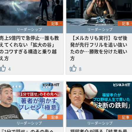
記事
記事
リーダーシップ
リーダーシップ
売上5億円で急停止…誰も教
【メルカリも実行】なぜ後
えてくれない「拡大の谷」
発が先行フリルを追い抜い
のコワすぎる構造と乗り越
たのか…勝敗を分けた戦い
え方
方
4
8
記事
記事
リーダーシップ
リーダーシップ
『1分で話せ』のその先へ。
福留孝介が語る「結果を最