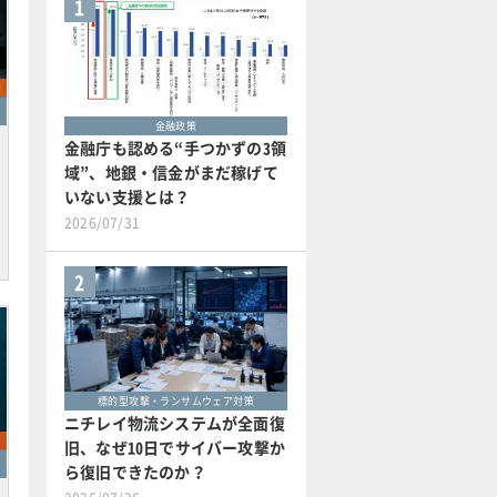
1
金融政策
金融庁も認める“手つかずの3領
域”、地銀・信金がまだ稼げて
いない支援とは？
2026/07/31
2
標的型攻撃・ランサムウェア対策
ニチレイ物流システムが全面復
旧、なぜ10日でサイバー攻撃か
ら復旧できたのか？