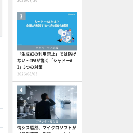
2026/07/26
3
セキュリティ総論
「生成AIの利用禁止」では防げ
ない…IPAが説く「シャドーA
I」5つの対策
2026/08/03
4
本
プリンタ・複合機
情シス騒然、マイクロソフトが