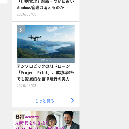
「印刷管理」刷新…ついに古い
Windows管理は消えるのか
2026/08/05
5
ドローン
アンソロピックのAIドローン
「Project Pilot」、成功率0％
でも驚異的な自律飛行の実力
2026/08/03
もっと見る