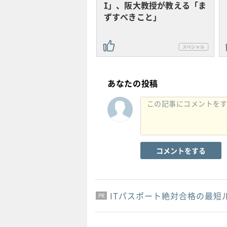
I」、阪大教授が教える「ま
ずすべきこと」
あなたの投稿
コメントをする
ITパスポート絶対合格の最短
PR
PR
PR