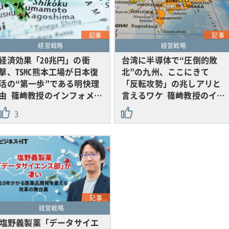
記事
記事
経営戦略
経営戦略
経済効果「20兆円」の衝
台湾に半導体で“圧倒的敗
撃、TSMC熊本工場が日本復
北”の九州、ここにきて
活の“第一歩”である明快理
「反転攻勢」の兆しアリと
由 篠﨑教授のインフォメ…
言えるワケ 篠﨑教授のイ…
3
記事
経営戦略
塩野義製薬「データサイエ