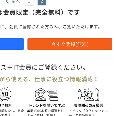
1
2
前へ
は
会員限定（完全無料）です
IT」会員に登録された方のみ、ご覧いただけます。
今すぐ登録(無料)
ス＋IT会員に
ご登録ください。
から使える、
仕事に役立つ情報満載！
完全無料
トレンドを聞いて学ぶ
興味関心のみ厳選
月額料なし、完全
年間1000本超の厳選セミ
トピック（タグ）をフォロ
い放題！
ナーに参加し放題！
ーして自動収集！