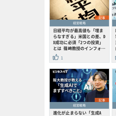
記事
経営戦略
日経平均が最高値も「埋ま
らなすぎる」米国との差、D
X成功に必須「2つの投資」
とは 篠﨑教授のインフォ…
1
記事
経営戦略
進化が止まらない「生成A