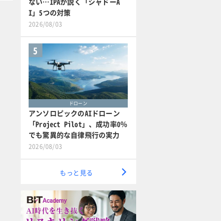
ない…IPAが説く「シャドーA
I」5つの対策
2026/08/03
5
ドローン
アンソロピックのAIドローン
「Project Pilot」、成功率0％
でも驚異的な自律飛行の実力
2026/08/03
もっと見る