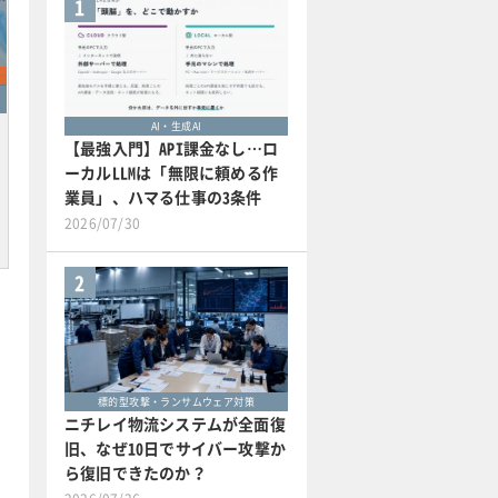
1
AI・生成AI
【最強入門】API課金なし…ロ
ーカルLLMは「無限に頼める作
業員」、ハマる仕事の3条件
2026/07/30
2
標的型攻撃・ランサムウェア対策
ニチレイ物流システムが全面復
旧、なぜ10日でサイバー攻撃か
ら復旧できたのか？