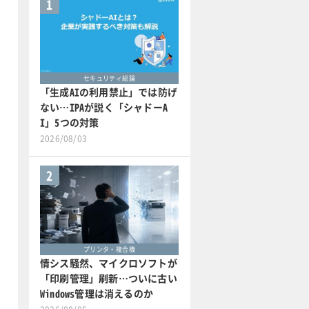
1
セキュリティ総論
「生成AIの利用禁止」では防げ
ない…IPAが説く「シャドーA
I」5つの対策
2026/08/03
2
プリンタ・複合機
情シス騒然、マイクロソフトが
「印刷管理」刷新…ついに古い
Windows管理は消えるのか