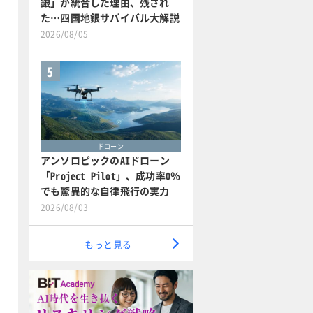
銀」が統合した理由、残され
た…四国地銀サバイバル大解説
2026/08/05
5
ドローン
アンソロピックのAIドローン
「Project Pilot」、成功率0％
でも驚異的な自律飛行の実力
2026/08/03
もっと見る