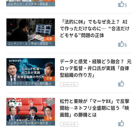
5
コンテンツ・エンタメ・文化芸能・スポーツ
「法的にOK」でもなぜ炎上？ AI
で作っただけなのに… “合法だけ
どモヤる”問題の正体
記事
6
コンテンツ・エンタメ・文化芸能・スポーツ
データと感覚・経験どう融合？ 元
ロッテ監督・井口氏が実践「自律
型組織の作り方」
記事
コンテンツ・エンタメ・文化芸能・スポーツ
松竹と東映が「マーケDX」で反撃
開始…ネトフリ全盛期に狙う「映
画館」の勝機とは
記事
コンテンツ・エンタメ・文化芸能・スポーツ