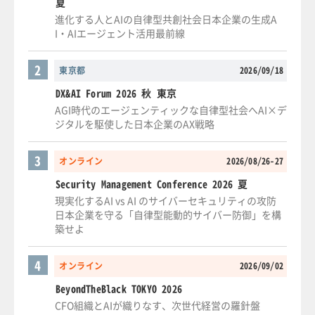
夏
進化する人とAIの自律型共創社会日本企業の生成A
I・AIエージェント活用最前線
2
東京都
2026/09/18
DX&AI Forum 2026 秋 東京
AGI時代のエージェンティックな自律型社会へAI×デ
ジタルを駆使した日本企業のAX戦略
3
オンライン
2026/08/26-27
Security Management Conference 2026 夏
現実化するAI vs AI のサイバーセキュリティの攻防
日本企業を守る「自律型能動的サイバー防御」を構
築せよ
4
オンライン
2026/09/02
BeyondTheBlack TOKYO 2026
CFO組織とAIが織りなす、次世代経営の羅針盤