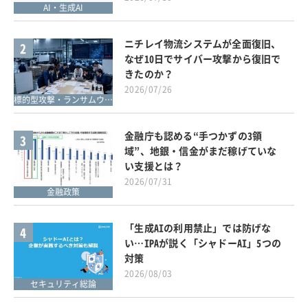
AI・生成AI
ニチレイ物流システムが全面復旧、
2
なぜ10日でサイバー攻撃から復旧で
きたのか？
2026/07/26
標的型攻撃・ランサムウェア対策
金融庁も認める“手つかずの3領
3
域”、地銀・信金がまだ稼げていな
い支援とは？
2026/07/31
金融政策
「生成AIの利用禁止」では防げな
4
い…IPAが説く「シャドーAI」5つの
対策
2026/08/03
セキュリティ総論