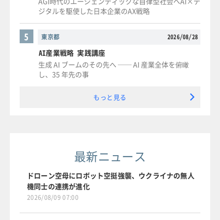
AGI時代のエージェンティックな自律型社会へAI×デ
ジタルを駆使した日本企業のAX戦略
5
東京都
2026/08/28
AI産業戦略 実践講座
生成 AI ブームのその先へ ── AI 産業全体を俯瞰
し、35 年先の事
もっと見る
最新ニュース
ドローン空母にロボット空挺強襲、ウクライナの無人
機同士の連携が進化
2026/08/09 07:00