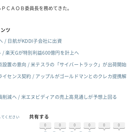
らＰＣＡＯＢ委員長を務めてきた。
テンツ
 / 日航がKDDI子会社に出資
 / 楽天Gが特別利益600億円を計上へ
設置の意向 / 米テスラの「サイバートラック」が出荷開始
イセンス契約 / アップルがゴールドマンとのクレカ提携解
員削減へ / 米エヌビディアの売上高見通しが予想上回る
共有する
してください
0
0
0
0
0
0