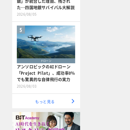
銀」が統合した理由、残され
た…四国地銀サバイバル大解説
2026/08/05
5
ドローン
アンソロピックのAIドローン
「Project Pilot」、成功率0％
でも驚異的な自律飛行の実力
2026/08/03
もっと見る