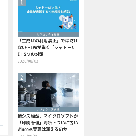
1
セキュリティ総論
「生成AIの利用禁止」では防げ
ない…IPAが説く「シャドーA
I」5つの対策
2026/08/03
2
プリンタ・複合機
本
情シス騒然、マイクロソフトが
「印刷管理」刷新…ついに古い
Windows管理は消えるのか