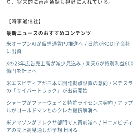
り、将来的に音声通話も視野に入れている。
【時事通信社】
最新ニュースのおすすめコンテンツ
米オープンAIが仮想通貨PJ推進へ / 日航がKDDI子会社
に出資
Xの23年広告売上高が減少見込み / 楽天Gが特別利益600
億円を計上へ
米エヌビディアが日本に開発拠点設置の意向 / 米テスラ
の「サイバートラック」が出荷開始
シャープがファーウェイと特許ライセンス契約 / アップ
ルがゴールドマンとのクレカ提携解消へ
米アマゾンがアレクサ部門で人員削減へ / 米エヌビディ
アの売上高見通しが予想上回る