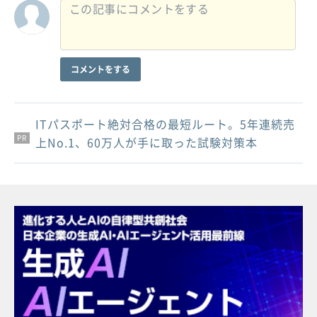
コメントをする
ITパスポート絶対合格の最短ルート。5年連続売
PR
PR
PR
上No.1、60万人が手に取った試験対策本