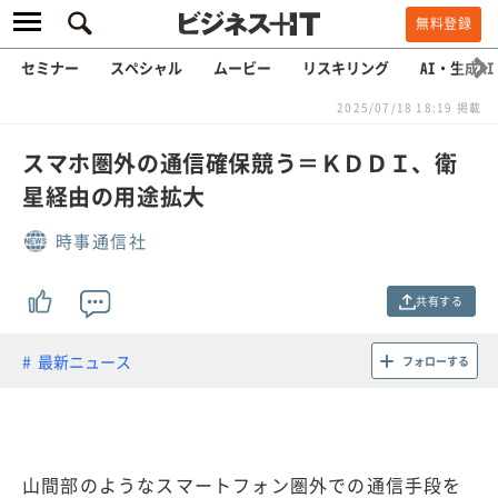
無料登録
セミナー
スペシャル
ムービー
リスキリング
AI・生成AI
2025/07/18 18:19 掲載
スマホ圏外の通信確保競う＝ＫＤＤＩ、衛
星経由の用途拡大
時事通信社
共有する
最新ニュース
フォローする
山間部のようなスマートフォン圏外での通信手段を