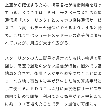
上空から確保するため、携帯各社が技術開発を競っ
ている。ＫＤＤＩは１８日、米スペースＸ社の衛星
通信網「スターリンク」とスマホの直接通信サービ
スで、今夏にもデータ通信ができるようにすると発
表。これまではショートメッセージの送受信に限ら
れていたが、用途が大きく広がる。
スターリンクの人工衛星は通常よりも低い軌道で周
回し、高速で遅延の少ない通信が特長。圏外でも基
地局を介さず、衛星とスマホを直接つなぐことによ
り、へき地で事故や災害が発生した時の連絡手段と
して使える。ＫＤＤＩは４月に直接通信サービスを
国内で初めて開始。利用できる衛星が７月中旬まで
に約３００基増えたことでデータ通信が可能にな