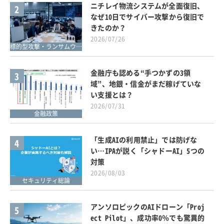
ニチレイ物流システムが全面復旧、
2
なぜ10日でサイバー攻撃から復旧で
きたのか？
2026/07/26
標的型攻撃・ランサムウェア対策
金融庁も認める“手つかずの3領
3
域”、地銀・信金がまだ稼げていな
い支援とは？
2026/07/31
金融政策
「生成AIの利用禁止」では防げな
4
い…IPAが説く「シャドーAI」5つの
対策
2026/08/03
セキュリティ総論
アンソロピックのAIドローン「Proj
5
ect Pilot」、成功率0％でも驚異的