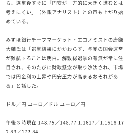
ら、選挙後すぐに「円安が一方的に大きく進むとは
考えにくい」（外銀アナリスト）との声も上がり始
めている。
みずほ銀行チーフマーケット・エコノミストの唐鎌
大輔氏は「選挙結果にかかわらず、与党の国会運営
が難航することは明白。解散総選挙の有無が常に注
目され、そのたびに財政懸念が取り沙汰され、市場
では円金利の上昇や円安圧力が高まるおそれがあ
る」と話した。
ドル／円 ユーロ／ドル ユーロ／円
午後３時現在 148.75／148.77 1.1617／1.1618 17
2.83／172.84