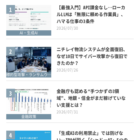
【最強入門】API課金なし…ローカ
1
ルLLMは「無限に頼める作業員」、
ハマる仕事の3条件
2026/07/30
AI・生成AI
ニチレイ物流システムが全面復旧、
2
なぜ10日でサイバー攻撃から復旧で
きたのか？
2026/07/26
標的型攻撃・ランサムウェア対策
金融庁も認める“手つかずの3領
3
域”、地銀・信金がまだ稼げていな
い支援とは？
2026/07/31
金融政策
「生成AIの利用禁止」では防げな
4
い…IPAが説く「シャドーAI」5つの