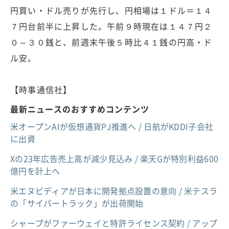
円買い・ドル売りが先行し、円相場は１ドル＝１４
７円台前半に上昇した。午前９時現在は１４７円２
０～３０銭と、前週末午後５時比４１銭の円高・ド
ル安。
【時事通信社】
最新ニュースのおすすめコンテンツ
米オープンAIが仮想通貨PJ推進へ / 日航がKDDI子会社
に出資
Xの23年広告売上高が減少見込み / 楽天Gが特別利益600
億円を計上へ
米エヌビディアが日本に開発拠点設置の意向 / 米テスラ
の「サイバートラック」が出荷開始
シャープがファーウェイと特許ライセンス契約 / アップ