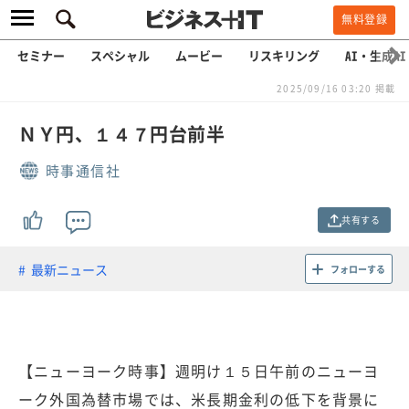
無料登録
セミナー
スペシャル
ムービー
リスキリング
AI・生成AI
2025/09/16 03:20 掲載
ＮＹ円、１４７円台前半
時事通信社
共有する
最新ニュース
フォローする
【ニューヨーク時事】週明け１５日午前のニューヨ
ーク外国為替市場では、米長期金利の低下を背景に