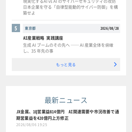
現実化するAI vs AI のサイバーセキュリティの攻防
日本企業を守る「自律型能動的サイバー防御」を構
築せよ
5
東京都
2026/08/28
AI産業戦略 実践講座
生成 AI ブームのその先へ ── AI 産業全体を俯瞰
し、35 年先の事
もっと見る
最新ニュース
JX金属、1Q営業益814億円 AI関連需要や市況改善で通
期営業益を420億円上方修正
2026/08/06 19:25