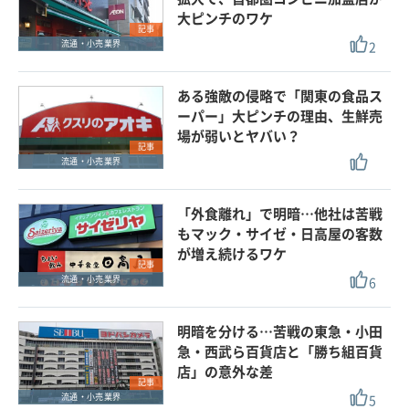
大ピンチのワケ
記事
2
流通・小売業界
ある強敵の侵略で「関東の食品ス
ーパー」大ピンチの理由、生鮮売
場が弱いとヤバい？
記事
流通・小売業界
「外食離れ」で明暗…他社は苦戦
もマック・サイゼ・日高屋の客数
が増え続けるワケ
記事
6
流通・小売業界
明暗を分ける…苦戦の東急・小田
急・西武ら百貨店と「勝ち組百貨
店」の意外な差
記事
5
流通・小売業界