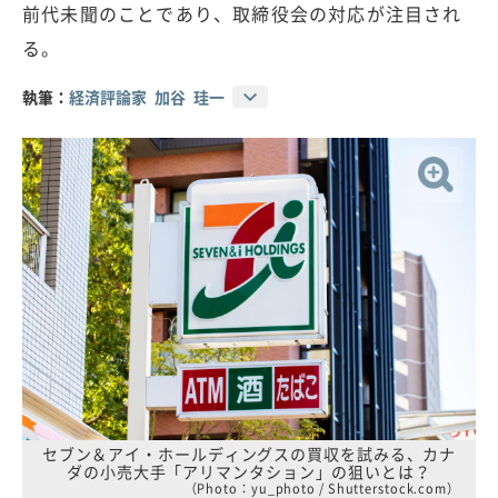
前代未聞のことであり、取締役会の対応が注目され
る。
執筆：
経済評論家 加谷 珪一
セブン＆アイ・ホールディングスの買収を試みる、カナ
ダの小売大手「アリマンタション」の狙いとは？
（Photo：yu_photo / Shutterstock.com）