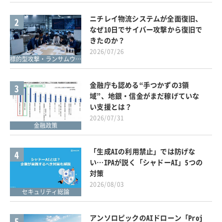
ニチレイ物流システムが全面復旧、
2
なぜ10日でサイバー攻撃から復旧で
きたのか？
2026/07/26
標的型攻撃・ランサムウェア対策
金融庁も認める“手つかずの3領
3
域”、地銀・信金がまだ稼げていな
い支援とは？
2026/07/31
金融政策
「生成AIの利用禁止」では防げな
4
い…IPAが説く「シャドーAI」5つの
対策
2026/08/03
セキュリティ総論
アンソロピックのAIドローン「Proj
5