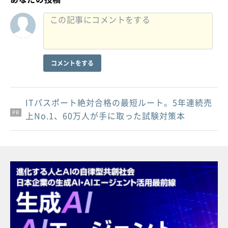
コメントをする
ITパスポート絶対合格の最短ルート。5年連続売
PR
PR
PR
上No.1、60万人が手に取った試験対策本