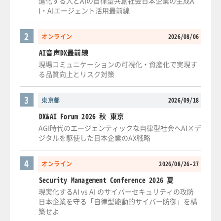
進化する人とAIの自律型共創社会日本企業の生成A
I・AIエージェント活用最前線
2
オンライン
2026/08/06
AI音声DX最前線
現場コミュニケーションの可視化・資産化で実現す
る品質向上とリスク対策
3
東京都
2026/09/18
DX&AI Forum 2026 秋 東京
AGI時代のエージェンティックな自律型社会へAI×デ
ジタルを駆使した日本企業のAX戦略
4
オンライン
2026/08/26-27
Security Management Conference 2026 夏
現実化するAI vs AI のサイバーセキュリティの攻防
日本企業を守る「自律型能動的サイバー防御」を構
築せよ