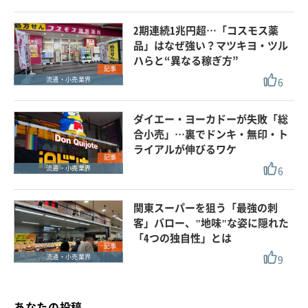
2期連続1兆円超…「コスモス薬
品」はなぜ強い？マツキヨ・ツル
ハらと“異なる稼ぎ方”
記事
6
流通・小売業界
ダイエー・ヨーカドーが失敗「総
合小売」…裏でドンキ・無印・ト
ライアルが伸びるワケ
記事
6
流通・小売業界
関東スーパーを狙う「最強の刺
客」バロー、"地味"な姿に隠れた
「4つの独自性」とは
記事
9
流通・小売業界
あなたの投稿