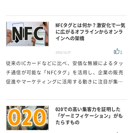
NFCタグとは何か？激安化で一気
に広がるオフラインからオンラ
インへの架橋
1
2012/11/27
従来のICカードなどに比べ、安価な無線によるタッ
チ通信が可能な「NFCタグ」を活用し、企業の販売
促進やマーケティングに活用する動きに注目が集…
O2Oでの高い集客力を証明した
「ゲーミフィケーション」がも
たらすもの