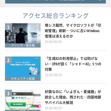
アクセス総合ランキング
情シス騒然、マイクロソフトが「印
1
刷管理」刷新…ついに古いWindows
管理は消えるのか
2026/08/05
プリンタ・複合機
「生成AIの利用禁止」では防げな
2
い…IPAが説く「シャドーAI」5つの
対策
2026/08/03
セキュリティ総論
好調なのに「いよぎん・愛媛銀」が
3
統合した理由、残された…四国地銀
サバイバル大解説
2026/08/05