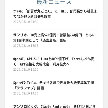
最新ニュース
ついに「部署が丸ごとAI」に…NEC、部門長から社員ま
でAIが担う新部署を設置
2026/08/10 21:30
サンリオ、1Q売上高520億円・営業益224億円 ともに
第1四半期として「過去最高」更新
2026/08/10 16:35
OpenAI、GPT-5.6 Lunaを80％値下げ、Terraも20％安
く API価格を大幅改定、利用拡大へ
2026/08/10 15:00
SpaceXとTesla、テキサス州で世界最大級半導体工場
「テラファブ」建設
2026/08/10 14:00
アンソロピック、Claude「auto mode」を8月14日から