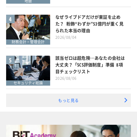
地銀
なぜライブドアだけが東証を止め
4
た？ 粉飾“わずか”53億円が重く見
られた本当の理由
2026/08/04
財務会計・管理会計
該当ゼロは超危険…あなたの会社は
5
大丈夫？「SCS評価制度」準備 8項
目チェックリスト
2026/08/06
セキュリティ総論
もっと見る