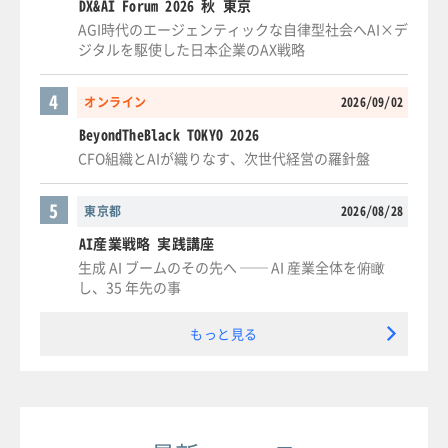
DX&AI Forum 2026 秋 東京
AGI時代のエージェンティックな自律型社会へAI×デ
ジタルを駆使した日本企業のAX戦略
4
オンライン
2026/09/02
BeyondTheBlack TOKYO 2026
CFO組織とAIが織りなす、次世代経営の羅針盤
5
東京都
2026/08/28
AI産業戦略 実践講座
生成 AI ブームのその先へ ── AI 産業全体を俯瞰
し、35 年先の事
もっと見る