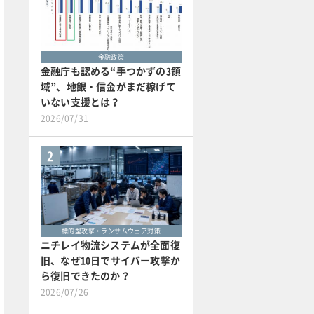
金融政策
金融庁も認める“手つかずの3領
域”、地銀・信金がまだ稼げて
いない支援とは？
2026/07/31
2
標的型攻撃・ランサムウェア対策
ニチレイ物流システムが全面復
旧、なぜ10日でサイバー攻撃か
ら復旧できたのか？
2026/07/26