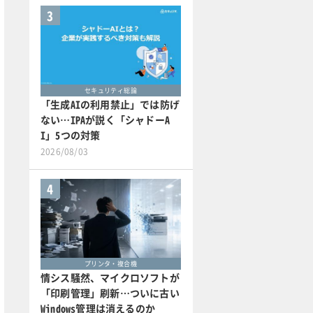
3
セキュリティ総論
「生成AIの利用禁止」では防げ
ない…IPAが説く「シャドーA
I」5つの対策
2026/08/03
4
プリンタ・複合機
情シス騒然、マイクロソフトが
「印刷管理」刷新…ついに古い
Windows管理は消えるのか