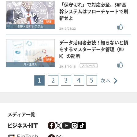
「保守切れ」で対応必至、SAP基
幹システムはフローチャートで刷
新せよ
記事
ERP・基幹システム
2019/03/22
データ活用者必読！知らないと損
をするマスターデータ管理（MD
M）の勘所
記事
AI・生成AI
2018/10/18
1
2
3
4
5
次へ
メディア一覧