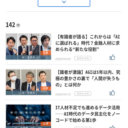
Seizo Trend
種別
記事・ニュース
セミナー
142
動画
件
ホワイトペーパー
【有識者が語る】これからは「AI
外部ニュース
に選ばれる」時代？金融人材に求
められる“新たな役割”
スペシャルに限定する
記事
AI・生成AI
2026/04/20
タグ
【識者が激論】AGIは5年以内、究
×
×
データ連携・ETL・EDI
極の豊かさの裏で「人間が失うも
の」とは何か
記事
AI・生成AI
2026/04/10
クリア
この条件で検索する
IT人材不足でも進めるデータ活用
──AI時代のデータ民主化をノー
コードで始める第1歩
記事