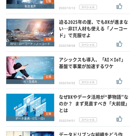
記事
製造業界
2022/10/12
迫る2025年の崖、でもDXが進まな
い…非IT人材も使える「ノーコー
ド」で克服せよ
記事
RPA・ローコード・ノーコード
2022/08/08
アシックスも導入、「AI×IoT」
基盤で事業が加速するワケ
記事
AI・生成AI
2022/04/22
なぜDXやデータ活用が“夢物語”な
のか？ まず見直すべき「大前提」
とは
記事
データ連携・ETL・EDI
2022/04/01
データドリブンな組織をどう作