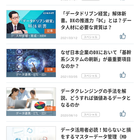
「データドリブン経営」解体新
書。DXの推進力「DC」とは？デー
タ人材に必要な資質は？
記事
人材管理・育成・HRM
2021/03/12
なぜ日本企業のDXにおいて「基幹
系システムの刷新」が最重要項目
なのか？
記事
データ連携・ETL・EDI
2021/03/05
データクレンジングの手法を解
説、どうすれば価値あるデータと
なるのか
記事
データ連携・ETL・EDI
2020/06/10
データ活用者必読！知らないと損
をするマスターデータ管理（MD