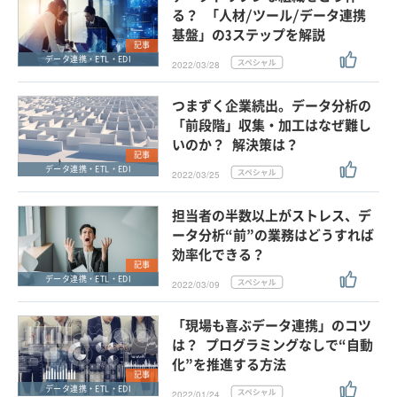
る？ 「人材/ツール/データ連携
基盤」の3ステップを解説
記事
データ連携・ETL・EDI
2022/03/28
つまずく企業続出。データ分析の
「前段階」収集・加工はなぜ難し
いのか？ 解決策は？
記事
データ連携・ETL・EDI
2022/03/25
担当者の半数以上がストレス、デ
ータ分析“前”の業務はどうすれば
効率化できる？
記事
データ連携・ETL・EDI
2022/03/09
「現場も喜ぶデータ連携」のコツ
は？ プログラミングなしで“自動
化”を推進する方法
記事
データ連携・ETL・EDI
2022/01/24