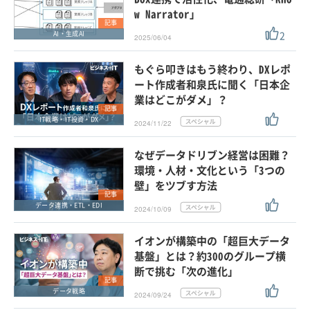
w Narrator」
記事
2
AI・生成AI
2025/06/04
もぐら叩きはもう終わり、DXレポ
ート作成者和泉氏に聞く「日本企
業はどこがダメ」？
記事
IT戦略・IT投資・DX
2024/11/22
なぜデータドリブン経営は困難？
環境・人材・文化という「3つの
壁」をツブす方法
記事
データ連携・ETL・EDI
2024/10/09
イオンが構築中の「超巨大データ
基盤」とは？約300のグループ横
断で挑む「次の進化」
記事
データ戦略
2024/09/24