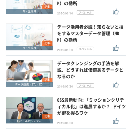
M）の勘所
記事
AI・生成AI
2020/06/10
データ活用者必読！知らないと損
をするマスターデータ管理（MD
M）の勘所
記事
AI・生成AI
2019/05/20
データクレンジングの手法を解
説、どうすれば価値あるデータと
なるのか
記事
データ連携・ETL・EDI
2019/05/20
OSS最新動向:「ミッションクリテ
ィカル化」は進展するか？ ドイツ
が鍵を握るワケ
記事
ERP・基幹システム
2019/04/03