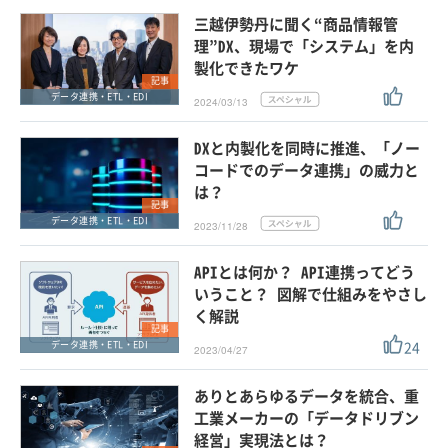
三越伊勢丹に聞く“商品情報管
理”DX、現場で「システム」を内
製化できたワケ
記事
データ連携・ETL・EDI
2024/03/13
DXと内製化を同時に推進、「ノー
コードでのデータ連携」の威力と
は？
記事
データ連携・ETL・EDI
2023/11/28
APIとは何か？ API連携ってどう
いうこと？ 図解で仕組みをやさし
く解説
記事
24
データ連携・ETL・EDI
2023/04/27
ありとあらゆるデータを統合、重
工業メーカーの「データドリブン
経営」実現法とは？