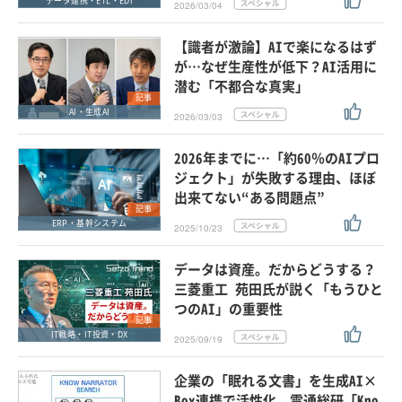
データ連携・ETL・EDI
2026/03/04
【識者が激論】AIで楽になるはず
が…なぜ生産性が低下？AI活用に
潜む「不都合な真実」
記事
AI・生成AI
2026/03/03
2026年までに…「約60％のAIプロ
ジェクト」が失敗する理由、ほぼ
出来てない“ある問題点”
記事
ERP・基幹システム
2025/10/23
データは資産。だからどうする？
三菱重工 苑田氏が説く「もうひと
つのAI」の重要性
記事
IT戦略・IT投資・DX
2025/09/19
企業の「眠れる文書」を生成AI×
Box連携で活性化、電通総研「Kno