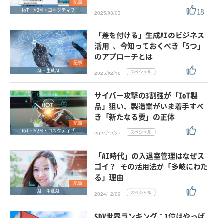
記事
18
IoT・M2M・コネクティブ
2025/03/03
「差を付ける」生成AIのビジネス
活用 、今知っておくべき「5つ」
のアプローチとは
記事
AI・生成AI
2025/02/18
サイバー攻撃の3割強が「IoT製
品」狙い、製造業がいま着手すべ
き「新たなる要」の正体
記事
IoT・M2M・コネクティブ
2024/12/27
「AI時代」の入退室管理はなぜス
ゴイ？ その活用法が「多岐にわた
る」理由
記事
AI・生成AI
2024/12/09
SDV世界ランキング：1位はやっぱ