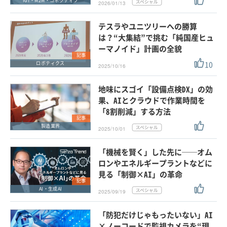
IoT・M2M・コネクティブ
2026/01/13
テスラやユニツリーへの勝算
は？“大集結”で挑む「純国産ヒュ
ーマノイド」計画の全貌
記事
10
ロボティクス
2025/10/16
地味にスゴイ「設備点検DX」の効
果、AIとクラウドで作業時間を
「8割削減」する方法
記事
製造業界
2025/10/01
「機械を賢く」した先に──オム
ロンやエネルギープラントなどに
見る「制御×AI」の革命
記事
AI・生成AI
2025/09/19
「防犯だけじゃもったいない」AI
×ノーコードで監視カメラを“現