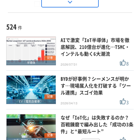
Seizo Trend
種別
記事・ニュース
セミナー
524
動画
件
ホワイトペーパー
AIで激変「IoT半導体」市場を徹
外部ニュース
底解説、210億台が進化…TSMC・
インテルも動く6大潮流
スペシャルに限定する
記事
8
半導体
2026/07/31
タグ
BYDが好事例？シーメンスが明か
×
×
IoT・M2M・コネクティブ
す…現場属人化を打破する「ツー
ル連携」スゴイ効果
記事
3
EV（電気自動車）
2026/04/13
クリア
この条件で検索する
なぜ「IoT化」は失敗するのか？
百戦錬磨で編み出した「成功の3条
件」と“最短ルート”
記事