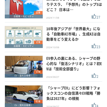
りテスラ、「予想外」のトップ5は
どこ？ 日本は…
記事
27
自動車・モビリティ
2024/11/08
10年後アジアが「世界最大」にな
る「自動車AI市場」、生成AIは自
動車をどう変えるか
記事
23
自動車・モビリティ
2024/10/09
EV参入の裏にある、シャープの野
心的な「復活シナリオ」とは？初E
Vは「技術全部盛り」
記事
2
EV（電気自動車）
2024/09/27
「シャープEV」にどう影響？フォ
ックスコンの自信満々EV戦略「勝
負は2027年」の根拠
記事
4
EV（電気自動車）
2024/09/27