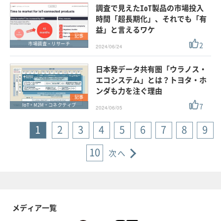
調査で見えたIoT製品の市場投入
時間「超長期化」、それでも「有
益」と言えるワケ
記事
2
市場調査・リサーチ
2024/06/24
日本発データ共有圏「ウラノス・
エコシステム」とは？トヨタ・ホ
ンダも力を注ぐ理由
記事
7
IoT・M2M・コネクティブ
2024/06/05
1
2
3
4
5
6
7
8
9
10
次へ
メディア一覧