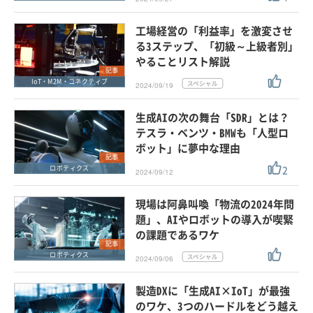
工場経営の「利益率」を激変させ
る3ステップ、「初級～上級者別」
やることリスト解説
記事
IoT・M2M・コネクティブ
2024/09/19
生成AIの次の舞台「SDR」とは？
テスラ・ベンツ・BMWも「人型ロ
ボット」に夢中な理由
記事
2
ロボティクス
2024/09/12
現場は阿鼻叫喚「物流の2024年問
題」、AIやロボットの導入が喫緊
の課題であるワケ
記事
ロボティクス
2024/09/06
製造DXに「生成AI×IoT」が最強
のワケ、3つのハードルをどう越え