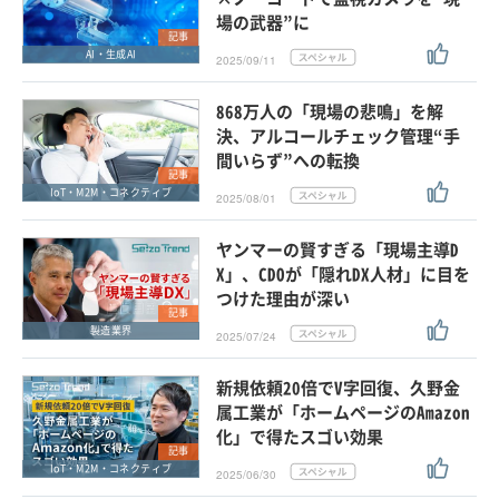
場の武器”に
記事
AI・生成AI
2025/09/11
868万人の「現場の悲鳴」を解
決、アルコールチェック管理“手
間いらず”への転換
記事
IoT・M2M・コネクティブ
2025/08/01
ヤンマーの賢すぎる「現場主導D
X」、CDOが「隠れDX人材」に目を
つけた理由が深い
記事
製造業界
2025/07/24
新規依頼20倍でV字回復、久野金
属工業が「ホームページのAmazon
化」で得たスゴい効果
記事
IoT・M2M・コネクティブ
2025/06/30