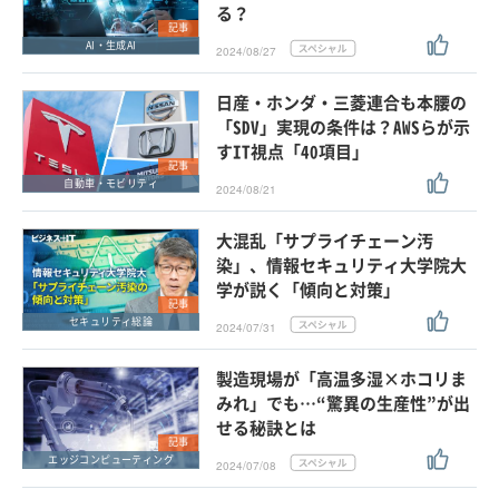
る？
記事
AI・生成AI
2024/08/27
日産・ホンダ・三菱連合も本腰の
「SDV」実現の条件は？AWSらが示
すIT視点「40項目」
記事
自動車・モビリティ
2024/08/21
大混乱「サプライチェーン汚
染」、情報セキュリティ大学院大
学が説く「傾向と対策」
記事
セキュリティ総論
2024/07/31
製造現場が「高温多湿×ホコリま
みれ」でも…“驚異の生産性”が出
せる秘訣とは
記事
エッジコンピューティング
2024/07/08