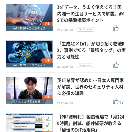
IoTデータ、うまく使えてる？国
内唯一の注目サービスで解説、AW
Sでの基盤構築ポイント
記事
IoT・M2M・コネクティブ
2025/06/18
「生成AI×IoT」が切り拓く物流D
X、事例で知る「最強タッグ」の実
力と可能性
記事
IoT・M2M・コネクティブ
2025/05/12
英IT業界が認めた…日本人専門家
が解説、世界のセキュリティ人材
に必須の知識
記事
17
セキュリティ総論
2025/04/30
【PDF資料付】製造現場で「月224
0時間」削減、船井総研が教える
「秘伝のIoT活用術」