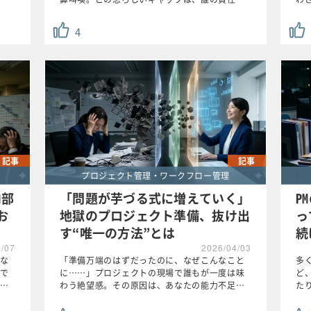
4
記事
記事
プロジェクト管理・ワークフロー管理
内部
「問題が芋づる式に増えていく」
P
お
地獄のプロジェクト準備、抜け出
っ
す“唯一の方法”とは
続
4/07
2026/04/03
な
「準備万端のはずだったのに、なぜこんなこと
多
で
に……」プロジェクトの現場で誰もが一度は味
ど
…
わう絶望感。その原因は、あなたの能力不足…
た