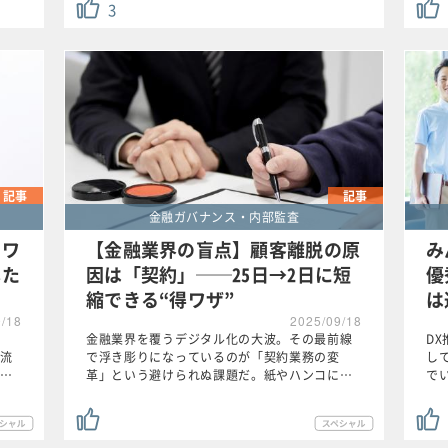
3
記事
記事
金融ガバナンス・内部監査
、ワ
【金融業界の盲点】顧客離脱の原
み
した
因は「契約」──25日→2日に短
優
縮できる“得ワザ”
は
9/18
2025/09/18
金融業界を覆うデジタル化の大波。その最前線
D
流
で浮き彫りになっているのが「契約業務の変
し
…
革」という避けられぬ課題だ。紙やハンコに…
で