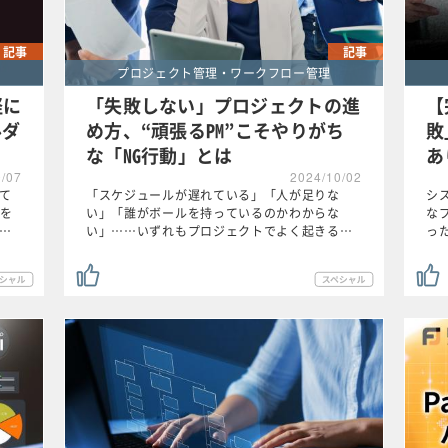
記事
記事
プロジェクト管理・ワークフロー管理
軽に
「失敗しない」プロジェクトの進
【
ルダ
め方、“頑張るPM”こそやりがち
敗
な「NG行動」とは
あ
0/07
2024/10/02
れて
「スケジュールが遅れている」「人が足りな
シ
を
い」「誰がボールを持っているのかわからな
なプ
が…
い」……いずれもプロジェクトでよく起きる…
っ