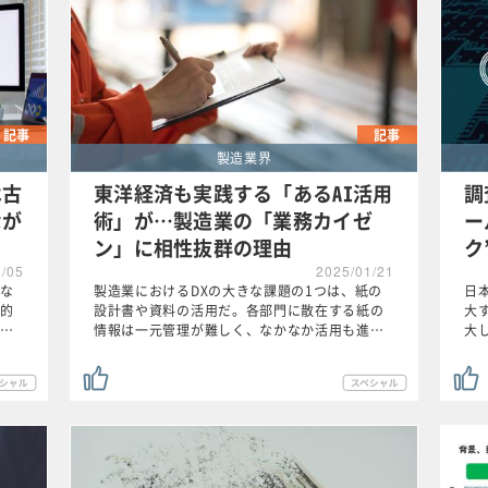
記事
記事
製造業界
は古
東洋経済も実践する「あるAI活用
調
なが
術」が…製造業の「業務カイゼ
ー
ン」に相性抜群の理由
ク
2/05
2025/01/21
な
製造業におけるDXの大きな課題の1つは、紙の
日
的
設計書や資料の活用だ。各部門に散在する紙の
大
…
情報は一元管理が難しく、なかなか活用も進…
大