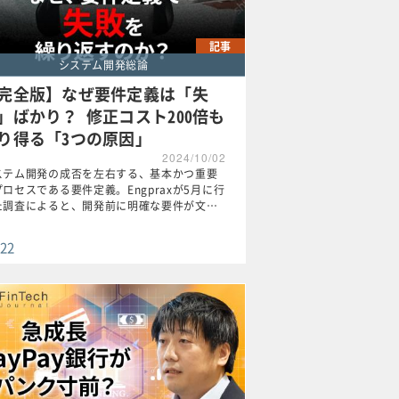
記事
システム開発総論
完全版】なぜ要件定義は「失
」ばかり？ 修正コスト200倍も
り得る「3つの原因」
2024/10/02
ステム開発の成否を左右する、基本かつ重要
ロセスである要件定義。Engpraxが5月に行
た調査によると、開発前に明確な要件が文…
22