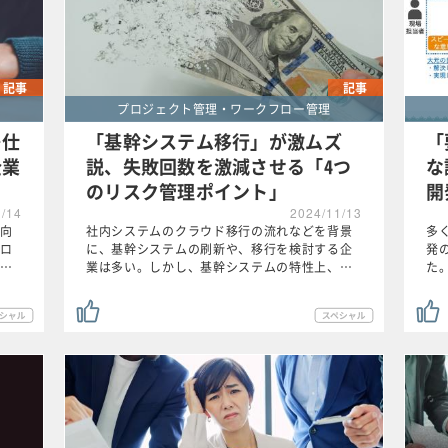
記事
記事
プロジェクト管理・ワークフロー管理
…仕
「基幹システム移行」が激ムズ
「
企業
説、失敗回数を激減させる「4つ
な
のリスク管理ポイント」
開
1/14
2024/11/13
向
社内システムのクラウド移行の流れなどを背景
多
ロ
に、基幹システムの刷新や、移行を検討する企
発
…
業は多い。しかし、基幹システムの特性上、…
た