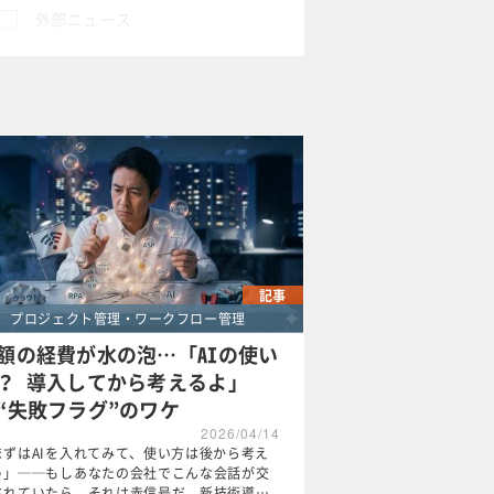
外部ニュース
×
記事
プロジェクト管理・ワークフロー管理
額の経費が水の泡…「AIの使い
？ 導入してから考えるよ」
“失敗フラグ”のワケ
2026/04/14
まずはAIを入れてみて、使い方は後から考え
う」──もしあなたの会社でこんな会話が交
されていたら、それは赤信号だ。新技術導…