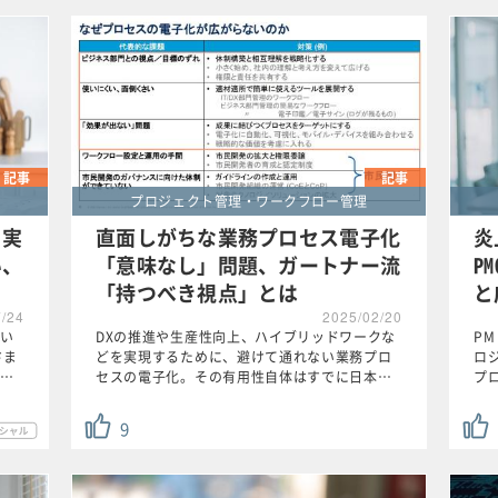
記事
記事
プロジェクト管理・ワークフロー管理
？実
直面しがちな業務プロセス電子化
炎
い、
「意味なし」問題、ガートナー流
P
「持つべき視点」とは
と
7/24
2025/02/20
い
DXの推進や生産性向上、ハイブリッドワークな
P
さま
どを実現するために、避けて通れない業務プロ
ロ
…
セスの電子化。その有用性自体はすでに日本…
プ
9