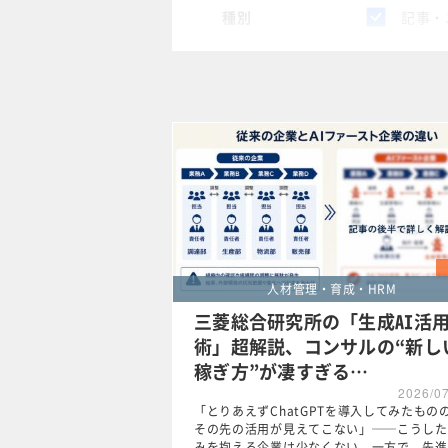
種別
記事・
スペシャル
タグ
×
プロジ
クリア
人材管理・育成・HRM
三菱総合研究所の「生成AI活
術」超解説、コンサルの“新し
稼ぎ方”が凄すぎる…
2026/0
「とりあえずChatGPTを導入してみたもの
その先の活用が見えてこない」──こうした
みを抱える企業は少なくない。一方で、先進