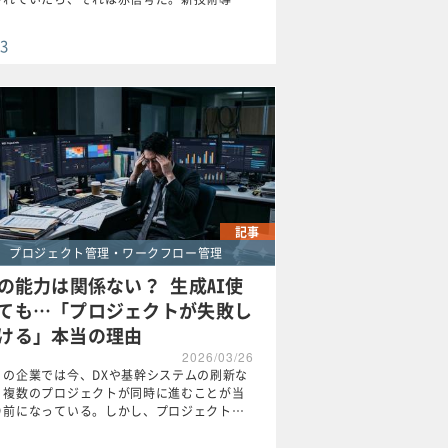
3
記事
プロジェクト管理・ワークフロー管理
Mの能力は関係ない？ 生成AI使
ても…「プロジェクトが失敗し
ける」本当の理由
2026/03/26
くの企業では今、DXや基幹システムの刷新な
、複数のプロジェクトが同時に進むことが当
り前になっている。しかし、プロジェクト…