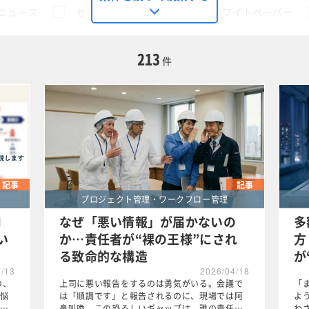
ニュース
セミナー
動画
ホワイトペーパー
に限定する
213
件
ェクト管理・ワークフロー管理
この条件で検索する
記事
記事
プロジェクト管理・ワークフロー管理
用
なぜ「悪い情報」が届かないの
多
い
か…責任者が“裸の王様”にされ
方
る致命的な構造
が
7/13
2026/04/18
の、
上司に悪い報告をするのは勇気がいる。会議で
「
悩
は「順調です」と報告されるのに、現場では阿
よ
…
鼻叫喚。この恐ろしいギャップは、誰の責任…
わ