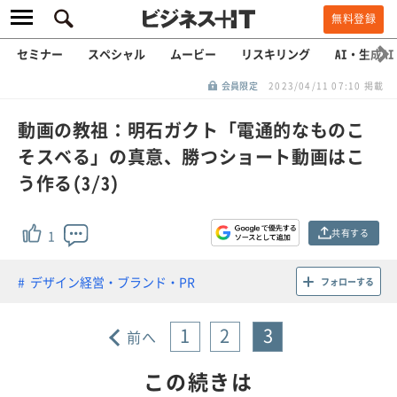
無料登録
セミナー
スペシャル
ムービー
リスキリング
AI・生成AI
会員限定
2023/04/11 07:10 掲載
動画の教祖：明石ガクト「電通的なものこ
そスベる」の真意、勝つショート動画はこ
う作る(3/3)
共有する
1
デザイン経営・ブランド・PR
フォローする
1
2
3
前へ
この続きは