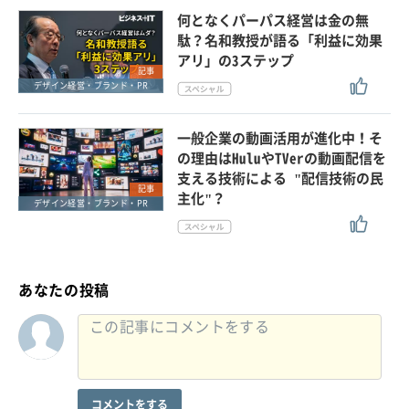
何となくパーパス経営は金の無
駄？名和教授が語る「利益に効果
アリ」の3ステップ
記事
デザイン経営・ブランド・PR
一般企業の動画活用が進化中！そ
の理由はHuluやTVerの動画配信を
支える技術による "配信技術の民
記事
主化"？
デザイン経営・ブランド・PR
あなたの投稿
コメントをする