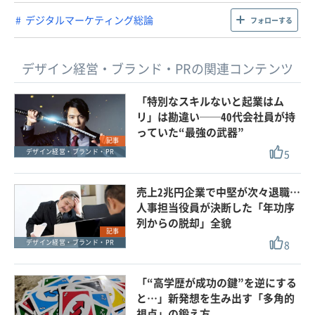
デジタルマーケティング総論
フォローする
デザイン経営・ブランド・PRの関連コンテンツ
「特別なスキルないと起業はム
リ」は勘違い──40代会社員が持
っていた“最強の武器”
記事
5
デザイン経営・ブランド・PR
売上2兆円企業で中堅が次々退職…
人事担当役員が決断した「年功序
列からの脱却」全貌
記事
8
デザイン経営・ブランド・PR
「“高学歴が成功の鍵”を逆にする
と…」新発想を生み出す「多角的
視点」の鍛え方