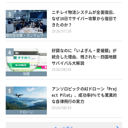
ニチレイ物流システムが全面復旧、
3
なぜ10日でサイバー攻撃から復旧で
きたのか？
2026/07/26
標的型攻撃・ランサムウェア対策
好調なのに「いよぎん・愛媛銀」が
4
統合した理由、残された…四国地銀
サバイバル大解説
2026/08/05
地銀
アンソロピックのAIドローン「Proj
5
ect Pilot」、成功率0％でも驚異的
な自律飛行の実力
2026/08/03
ドローン