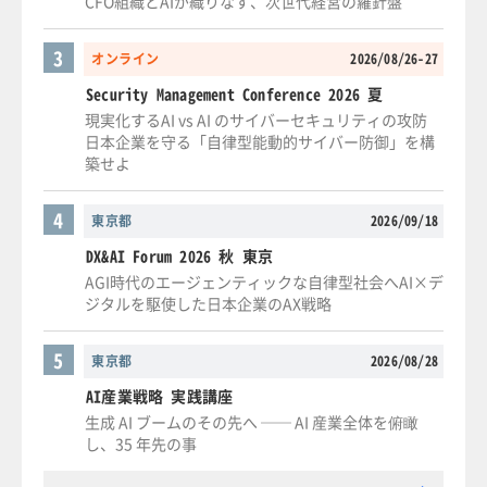
CFO組織とAIが織りなす、次世代経営の羅針盤
3
オンライン
2026/08/26-27
Security Management Conference 2026 夏
現実化するAI vs AI のサイバーセキュリティの攻防
日本企業を守る「自律型能動的サイバー防御」を構
築せよ
4
東京都
2026/09/18
DX&AI Forum 2026 秋 東京
AGI時代のエージェンティックな自律型社会へAI×デ
ジタルを駆使した日本企業のAX戦略
5
東京都
2026/08/28
AI産業戦略 実践講座
生成 AI ブームのその先へ ── AI 産業全体を俯瞰
し、35 年先の事