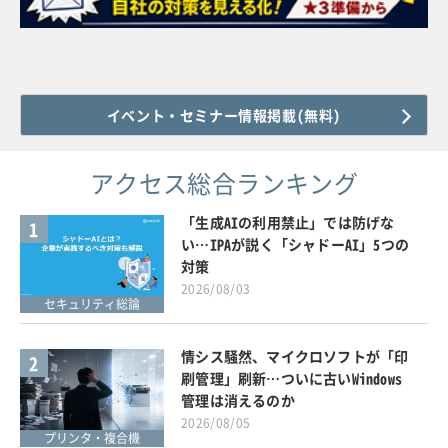
イベント・セミナー情報掲載(無料)
アクセス総合ランキング
「生成AIの利用禁止」では防げな
1
い…IPAが説く「シャドーAI」5つの
対策
2026/08/03
セキュリティ総論
情シス騒然、マイクロソフトが「印
2
刷管理」刷新…ついに古いWindows
管理は消えるのか
2026/08/05
プリンタ・複合機