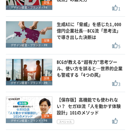
記事
1
デザイン経営・ブランド・PR
生成AIに「脅威」を感じた1,000
億円企業社長…BCG流「思考法」
で導き出した決断は
記事
5
デザイン経営・ブランド・PR
BCGが教える“超有力”思考ツー
ル、使い方を誤ると…世界的企業
も警戒する「4つの罠」
記事
3
デザイン経営・ブランド・PR
【保存版】高機能でも使われな
い？ セガXD流「人を動かす体験
設計」101のメソッド
記事
デザイン経営・ブランド・PR