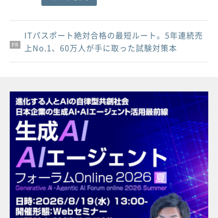
ITパスポート絶対合格の最短ルート。5年連続売
PR
PR
PR
上No.1、60万人が手に取った試験対策本