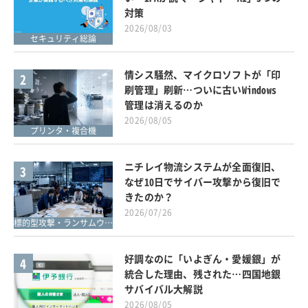
対策
2026/08/03
セキュリティ総論
情シス騒然、マイクロソフトが「印
2
刷管理」刷新…ついに古いWindows
管理は消えるのか
2026/08/05
プリンタ・複合機
ニチレイ物流システムが全面復旧、
3
なぜ10日でサイバー攻撃から復旧で
きたのか？
2026/07/26
標的型攻撃・ランサムウェア対策
好調なのに「いよぎん・愛媛銀」が
4
統合した理由、残された…四国地銀
サバイバル大解説
2026/08/05