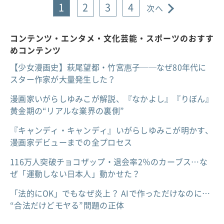
1
2
3
4
次へ
コンテンツ・エンタメ・文化芸能・スポーツのおすす
めコンテンツ
【少女漫画史】萩尾望都・竹宮惠子──なぜ80年代に
スター作家が大量発生した？
漫画家いがらしゆみこが解説、『なかよし』『りぼん』
黄金期の“リアルな業界の裏側”
『キャンディ・キャンディ』いがらしゆみこが明かす、
漫画家デビューまでの全プロセス
116万人突破チョコザップ・退会率2％のカーブス…な
ぜ「運動しない日本人」動かせた？
「法的にOK」でもなぜ炎上？ AIで作っただけなのに…
“合法だけどモヤる”問題の正体