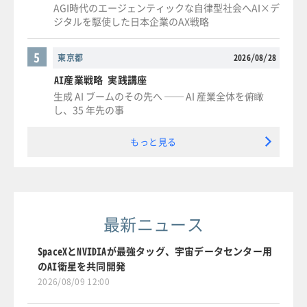
AGI時代のエージェンティックな自律型社会へAI×デ
ジタルを駆使した日本企業のAX戦略
5
東京都
2026/08/28
AI産業戦略 実践講座
生成 AI ブームのその先へ ── AI 産業全体を俯瞰
し、35 年先の事
もっと見る
最新ニュース
SpaceXとNVIDIAが最強タッグ、宇宙データセンター用
のAI衛星を共同開発
2026/08/09 12:00