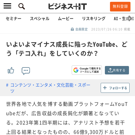
無料登録
セミナー
スペシャル
ムービー
リスキリング
AI・生成AI
会員限定
2023/07/26 06:10 掲載
いよいよマイナス成長に陥ったYouTube、ど
う「テコ入れ」をしていくのか？
共有する
コンテンツ・エンタメ・文化芸能・スポー
フォローする
ツ
世界各地で人気を博する動画プラットフォームYouT
ubeだが、広告収益の成長鈍化が顕著となってい
る。2023年第1四半期には、アナリスト予想を若干
上回る結果となったものの、66億9,300万ドルと前