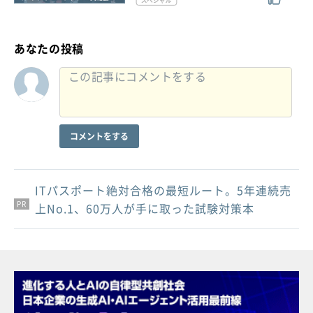
あなたの投稿
コメントをする
ITパスポート絶対合格の最短ルート。5年連続売
PR
PR
PR
上No.1、60万人が手に取った試験対策本