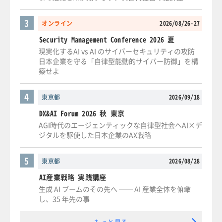
3
オンライン
2026/08/26-27
Security Management Conference 2026 夏
現実化するAI vs AI のサイバーセキュリティの攻防
日本企業を守る「自律型能動的サイバー防御」を構
築せよ
4
東京都
2026/09/18
DX&AI Forum 2026 秋 東京
AGI時代のエージェンティックな自律型社会へAI×デ
ジタルを駆使した日本企業のAX戦略
5
東京都
2026/08/28
AI産業戦略 実践講座
生成 AI ブームのその先へ ── AI 産業全体を俯瞰
し、35 年先の事
もっと見る