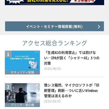
イベント・セミナー情報掲載(無料)
アクセス総合ランキング
「生成AIの利用禁止」では防げな
1
い…IPAが説く「シャドーAI」5つの
対策
2026/08/03
セキュリティ総論
情シス騒然、マイクロソフトが「印
2
刷管理」刷新…ついに古いWindows
管理は消えるのか
2026/08/05
プリンタ・複合機