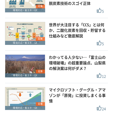
脱炭素技術のスゴイ正体
記事
5
環境対応・省エネ・GX
世界が大注目する「CCS」とは何
か、二酸化炭素を回収・貯留する
仕組みなど徹底解説
記事
5
環境対応・省エネ・GX
わかってる人少ない…「富士山の
環境破壊」の超重要論点、山梨県
の解決案は何がダメ？
記事
12
環境対応・省エネ・GX
マイクロソフト・グーグル・アマ
ゾンが「原発」に投資しまくる事
情
記事
24
環境対応・省エネ・GX