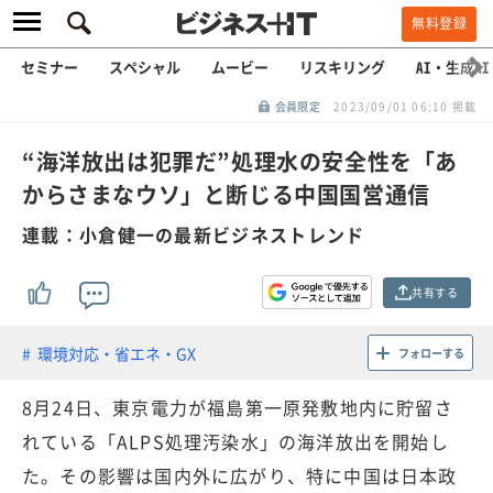
無料登録
セミナー
スペシャル
ムービー
リスキリング
AI・生成AI
会員限定
2023/09/01 06:10 掲載
“海洋放出は犯罪だ”処理水の安全性を「あ
からさまなウソ」と断じる中国国営通信
連載：小倉健一の最新ビジネストレンド
共有する
環境対応・省エネ・GX
フォローする
8月24日、東京電力が福島第一原発敷地内に貯留さ
れている「ALPS処理汚染水」の海洋放出を開始し
た。その影響は国内外に広がり、特に中国は日本政