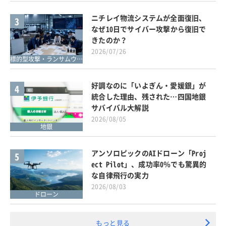
ニチレイ物流システムが全面復旧、
3
なぜ10日でサイバー攻撃から復旧で
きたのか？
2026/07/26
標的型攻撃・ランサムウェア対策
好調なのに「いよぎん・愛媛銀」が
4
統合した理由、残された…四国地銀
サバイバル大解説
2026/08/05
地銀
アンソロピックのAIドローン「Proj
5
ect Pilot」、成功率0％でも驚異的
な自律飛行の実力
2026/08/03
ドローン
もっと見る