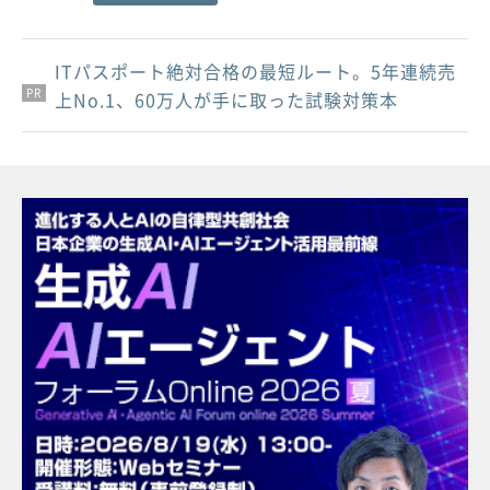
ITパスポート絶対合格の最短ルート。5年連続売
PR
PR
PR
上No.1、60万人が手に取った試験対策本