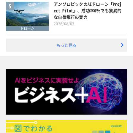
アンソロピックのAIドローン「Proj
5
ect Pilot」、成功率0％でも驚異的
な自律飛行の実力
2026/08/03
ドローン
もっと見る