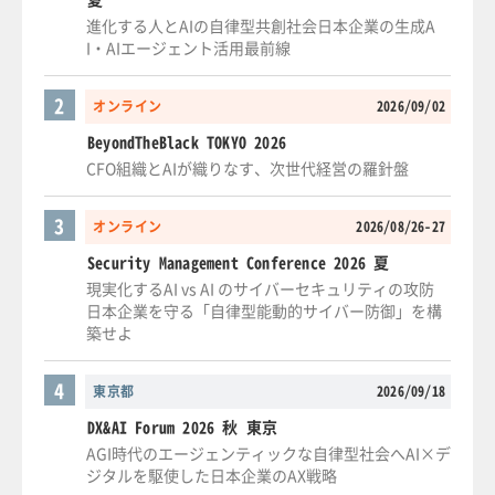
進化する人とAIの自律型共創社会日本企業の生成A
I・AIエージェント活用最前線
2
オンライン
2026/09/02
BeyondTheBlack TOKYO 2026
CFO組織とAIが織りなす、次世代経営の羅針盤
3
オンライン
2026/08/26-27
Security Management Conference 2026 夏
現実化するAI vs AI のサイバーセキュリティの攻防
日本企業を守る「自律型能動的サイバー防御」を構
築せよ
4
東京都
2026/09/18
DX&AI Forum 2026 秋 東京
AGI時代のエージェンティックな自律型社会へAI×デ
ジタルを駆使した日本企業のAX戦略