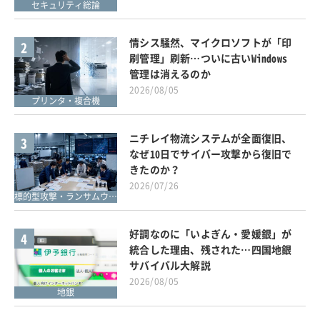
セキュリティ総論
情シス騒然、マイクロソフトが「印
2
刷管理」刷新…ついに古いWindows
管理は消えるのか
2026/08/05
プリンタ・複合機
ニチレイ物流システムが全面復旧、
3
なぜ10日でサイバー攻撃から復旧で
きたのか？
2026/07/26
標的型攻撃・ランサムウェア対策
好調なのに「いよぎん・愛媛銀」が
4
統合した理由、残された…四国地銀
サバイバル大解説
2026/08/05
地銀