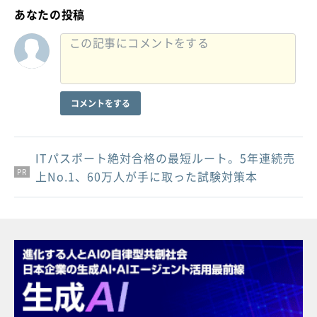
あなたの投稿
コメントをする
ITパスポート絶対合格の最短ルート。5年連続売
PR
PR
PR
上No.1、60万人が手に取った試験対策本