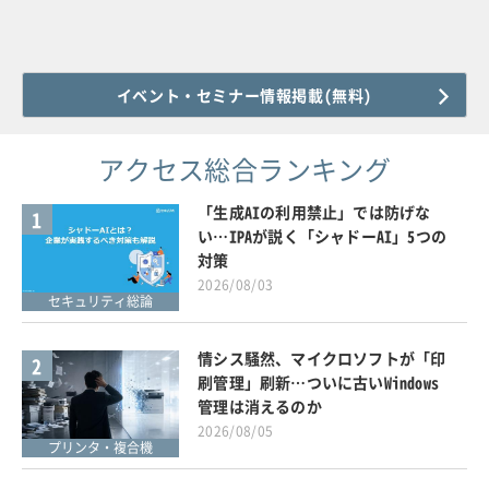
イベント・セミナー情報掲載(無料)
アクセス総合ランキング
「生成AIの利用禁止」では防げな
1
い…IPAが説く「シャドーAI」5つの
対策
2026/08/03
セキュリティ総論
情シス騒然、マイクロソフトが「印
2
刷管理」刷新…ついに古いWindows
管理は消えるのか
2026/08/05
プリンタ・複合機