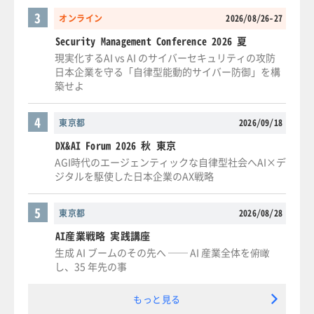
3
オンライン
2026/08/26-27
Security Management Conference 2026 夏
現実化するAI vs AI のサイバーセキュリティの攻防
日本企業を守る「自律型能動的サイバー防御」を構
築せよ
4
東京都
2026/09/18
DX&AI Forum 2026 秋 東京
AGI時代のエージェンティックな自律型社会へAI×デ
ジタルを駆使した日本企業のAX戦略
5
東京都
2026/08/28
AI産業戦略 実践講座
生成 AI ブームのその先へ ── AI 産業全体を俯瞰
し、35 年先の事
もっと見る