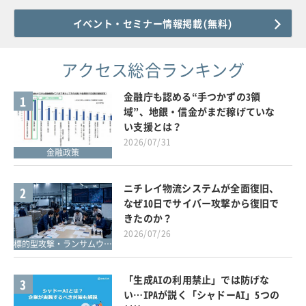
イベント・セミナー情報掲載(無料)
アクセス総合ランキング
金融庁も認める“手つかずの3領
1
域”、地銀・信金がまだ稼げていな
い支援とは？
2026/07/31
金融政策
ニチレイ物流システムが全面復旧、
2
なぜ10日でサイバー攻撃から復旧で
きたのか？
2026/07/26
標的型攻撃・ランサムウェア対策
「生成AIの利用禁止」では防げな
3
い…IPAが説く「シャドーAI」5つの