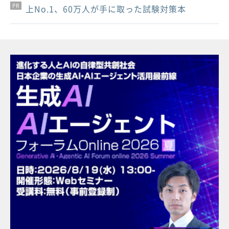
PR
PR
PR
上No.1、60万人が手に取った試験対策本