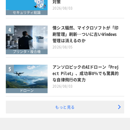
対策
2026/08/03
セキュリティ総論
情シス騒然、マイクロソフトが「印
4
刷管理」刷新…ついに古いWindows
管理は消えるのか
2026/08/05
プリンタ・複合機
アンソロピックのAIドローン「Proj
5
ect Pilot」、成功率0％でも驚異的
な自律飛行の実力
2026/08/03
ドローン
もっと見る