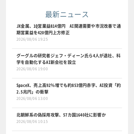
最新ニュース
JX金属、1Q営業益814億円 AI関連需要や市況改善で通
期営業益を420億円上方修正
2026/08/06 19:25
グーグルの研究者ジェフ・ディーン氏ら4人が退社、科
学を自動化するAI新会社を設立
2026/08/06 19:00
SpaceX、売上高92％増でも約853億円赤字、AI投資「約
2.5兆円」の衝撃
2026/08/06 13:00
北朝鮮系の偽採用攻撃、57カ国1640社に影響か
2026/08/06 10:15