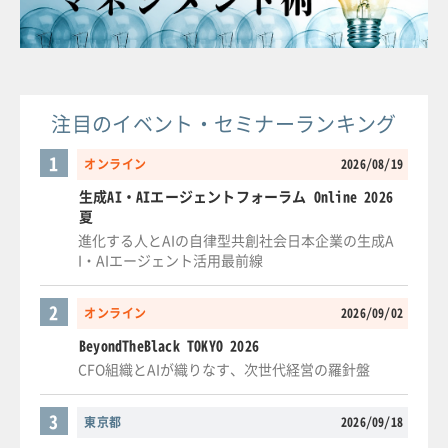
注目のイベント・セミナーランキング
1
オンライン
2026/08/19
生成AI・AIエージェントフォーラム Online 2026
夏
進化する人とAIの自律型共創社会日本企業の生成A
I・AIエージェント活用最前線
2
オンライン
2026/09/02
BeyondTheBlack TOKYO 2026
CFO組織とAIが織りなす、次世代経営の羅針盤
3
東京都
2026/09/18