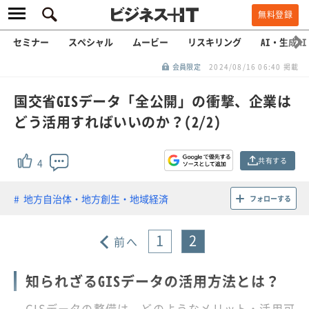
無料登録
セミナー
スペシャル
ムービー
リスキリング
AI・生成AI
会員限定
2024/08/16 06:40 掲載
国交省GISデータ「全公開」の衝撃、企業は
どう活用すればいいのか？(2/2)
共有する
4
地方自治体・地方創生・地域経済
フォローする
1
2
前へ
知られざるGISデータの活用方法とは？
GISデータの整備は、どのようなメリット・活用可