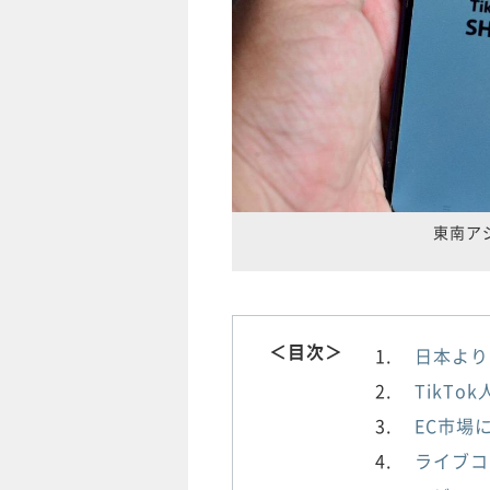
東南ア
＜目次＞
日本より
TikT
EC市場
ライブコ