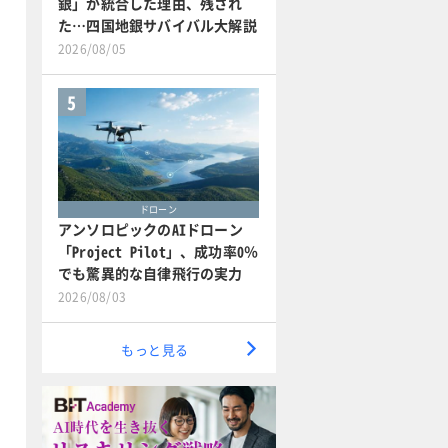
銀」が統合した理由、残され
た…四国地銀サバイバル大解説
2026/08/05
5
ドローン
アンソロピックのAIドローン
「Project Pilot」、成功率0％
でも驚異的な自律飛行の実力
2026/08/03
もっと見る