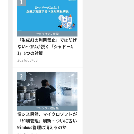
1
セキュリティ総論
「生成AIの利用禁止」では防げ
ない…IPAが説く「シャドーA
I」5つの対策
2026/08/03
2
プリンタ・複合機
情シス騒然、マイクロソフトが
「印刷管理」刷新…ついに古い
Windows管理は消えるのか