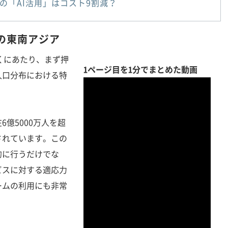
の「AI活用」はコスト9割減？
の東南アジア
くにあたり、まず押
1ページ目を1分でまとめた動画
人口分布における特
億5000万人を超
されています。この
的に行うだけでな
ビスに対する適応力
ームの利用にも非常