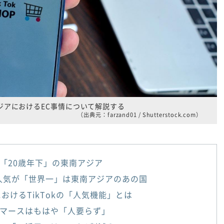
ジアにおけるEC事情について解説する
（出典元：farzand01 / Shutterstock.com）
「20歳年下」の東南アジア
ok人気が「世界一」は東南アジアのあの国
におけるTikTokの「人気機能」とは
マースはもはや「人要らず」