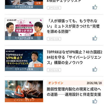
8項目チェックリスト
記事
セキュリティ総論
「人が頑張っても、もう守れな
い」ミュトスが突きつけた“完璧
を諦める防御”
記事
セキュリティ総論
TOPPANはなぜVPN廃止？40カ国超2
84社を守る「サイバーレジリエン
ス」構築の全ノウハウ
記事
セキュリティ総論
オンライン
2026/08/20
脆弱性管理内製化の現実と成功へ
の道筋──運用設計と伴走型支援
イベント・セミナー