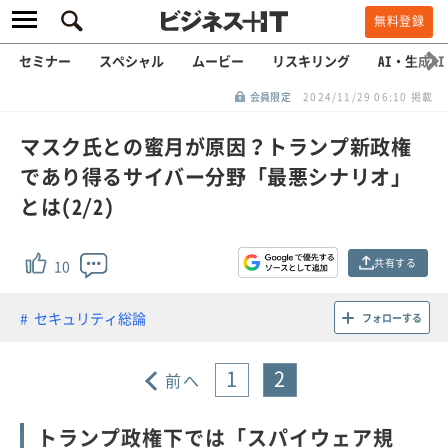
無料登録
セミナー
スペシャル
ムービー
リスキリング
AI・生成AI
会員限定
2024/11/29 06:10 掲載
マスク氏との蜜月が原因？トランプ新政権
であり得るサイバー分野「最悪シナリオ」
とは(2/2)
共有する
10
セキュリティ総論
フォローする
1
2
前へ
トランプ政権下では「スパイウェア規