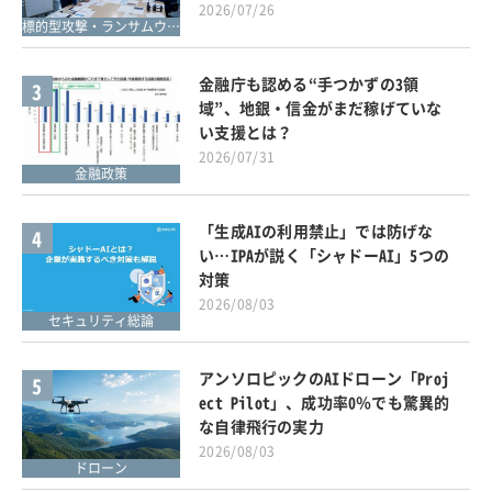
2026/07/26
標的型攻撃・ランサムウェア対策
金融庁も認める“手つかずの3領
3
域”、地銀・信金がまだ稼げていな
い支援とは？
2026/07/31
金融政策
「生成AIの利用禁止」では防げな
4
い…IPAが説く「シャドーAI」5つの
対策
2026/08/03
セキュリティ総論
アンソロピックのAIドローン「Proj
5
ect Pilot」、成功率0％でも驚異的
な自律飛行の実力
2026/08/03
ドローン