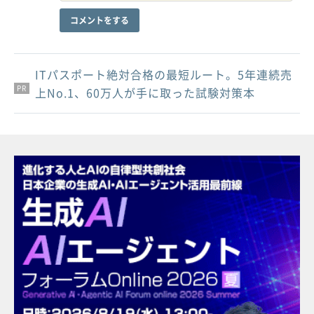
コメントをする
ITパスポート絶対合格の最短ルート。5年連続売
PR
PR
PR
上No.1、60万人が手に取った試験対策本