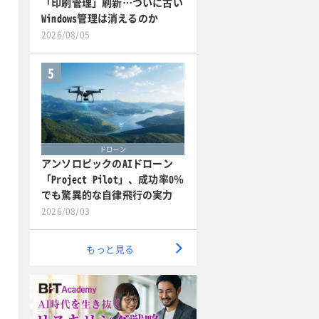
「印刷管理」刷新…ついに古い
Windows管理は消えるのか
2026/08/05
5
ドローン
アンソロピックのAIドローン
「Project Pilot」、成功率0％
でも驚異的な自律飛行の実力
2026/08/03
もっと見る