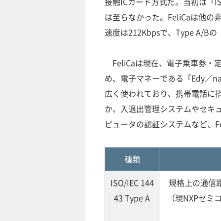
接触ICカード方式だ。当初は「ISO
は至らなかった。FeliCaは他の
速度は212Kbpsで、Type A/B
FeliCaは現在、電子乗車券・定
め、電子マネーである「Edy／n
広く使われており、携帯電話に搭載
か、入退出管理システムやセキュ
ピュータの認証システムなど、F
種類
ISO/IEC 144
規格上の通信
43 Type A
（現NXPセミ