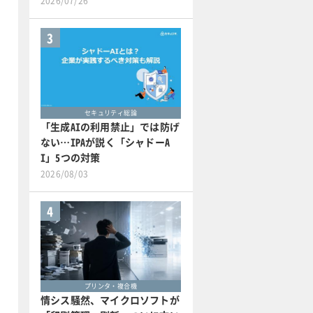
2026/07/26
3
セキュリティ総論
「生成AIの利用禁止」では防げ
ない…IPAが説く「シャドーA
I」5つの対策
2026/08/03
4
プリンタ・複合機
情シス騒然、マイクロソフトが