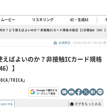
ムービー
リスキリング
AI・生成AI
は何か？どう使えばよいのか？非接触ICカード規格の統合【2分間Q&A（46）
会員限定
2008/08/07 00:00 
う使えばよいのか？非接触ICカード規格
46）】
CA/TOICA」
|
タグをもっとみる
フォローする