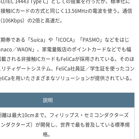
/IEC 14443 Type C」としての提案を行ったが、標準化に
非接触ICカードの方式と同じく13.56MHzの電波を使う。通信
の（106Kbps）の2倍と高速だ。
期券である「Suica」や「ICOCA」「PASMO」などをはじ
anaco／WAON」、家電量販店のポイントカードなどでも幅
される非接触ICカードもFeliCaが採用されている。そのほ
リティゲートシステム、FeliCa社員証／学生証を使ったコン
eliCaを用いたさまざまなソリューションが提供されている。
説明
距離は最大10cmまで。フィリップス・セミコンダクターズ
コンダクターズ）が開発し、世界で最も普及している標準規
格。