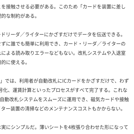
とを接触させる必要がある。このため「カードを装置に差し
理的な制約がある。
ードリーダ／ライターにかざすだけでデータを伝送できる。
せずに誰でも簡単に利用でき、カード・リーダ／ライターの
れによる読み取りエラーなどもない。改札システムや入退室
用的に使える。
ca」では、利用者が自動改札にICカードをかざすだけで、わず
暗号化、運賃計算といったプロセスがすべて完了する。これな
る自動改札システムをスムーズに運用でき、磁気カードや接触
イター装置の清掃などのメンテナンスコストもかからない。
実にシンプルだ。薄いシートを4枚張り合わせた形になって