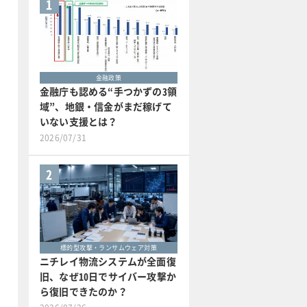
1
金融政策
金融庁も認める“手つかずの3領
域”、地銀・信金がまだ稼げて
いない支援とは？
2026/07/31
2
標的型攻撃・ランサムウェア対策
ニチレイ物流システムが全面復
旧、なぜ10日でサイバー攻撃か
ら復旧できたのか？