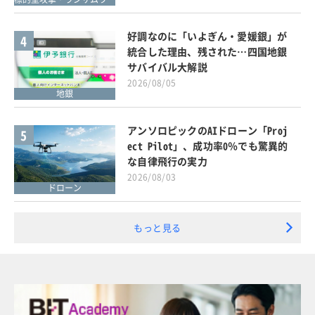
好調なのに「いよぎん・愛媛銀」が
4
統合した理由、残された…四国地銀
サバイバル大解説
2026/08/05
地銀
アンソロピックのAIドローン「Proj
5
ect Pilot」、成功率0％でも驚異的
な自律飛行の実力
2026/08/03
ドローン
もっと見る