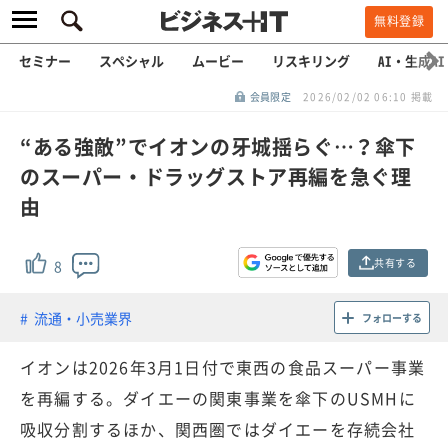
無料登録
セミナー
スペシャル
ムービー
リスキリング
AI・生成AI
会員限定
2026/02/02 06:10 掲載
“ある強敵”でイオンの牙城揺らぐ…？傘下
のスーパー・ドラッグストア再編を急ぐ理
由
共有する
8
流通・小売業界
フォローする
イオンは2026年3月1日付で東西の食品スーパー事業
を再編する。ダイエーの関東事業を傘下のUSMHに
吸収分割するほか、関西圏ではダイエーを存続会社