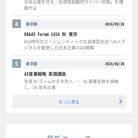
日本企業を守る「自律型能動的サイバー防御」を構
築せよ
4
東京都
2026/09/18
DX&AI Forum 2026 秋 東京
AGI時代のエージェンティックな自律型社会へAI×デ
ジタルを駆使した日本企業のAX戦略
5
東京都
2026/08/28
AI産業戦略 実践講座
生成 AI ブームのその先へ ── AI 産業全体を俯瞰
し、35 年先の事
もっと見る