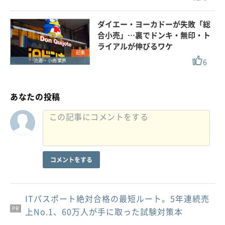
ダイエー・ヨーカドーが失敗「総
合小売」…裏でドンキ・無印・ト
ライアルが伸びるワケ
記事
6
流通・小売業界
あなたの投稿
コメントをする
ITパスポート絶対合格の最短ルート。5年連続売
PR
PR
PR
上No.1、60万人が手に取った試験対策本