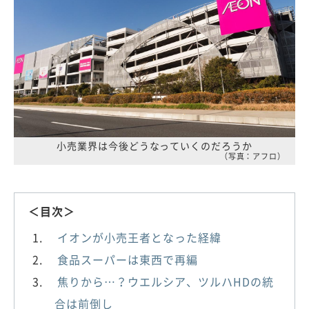
小売業界は今後どうなっていくのだろうか
（写真：アフロ）
＜目次＞
イオンが小売王者となった経緯
食品スーパーは東西で再編
焦りから…？ウエルシア、ツルハHDの統
合は前倒し