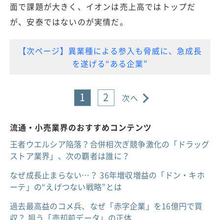
面で課題が大きく、イオンは売上高ではトップだ
が、安泰ではないのが実情だ。
【次ページ】異業種による参入も脅威に、急成長
を遂げる“ある企業”
1
2
次へ
流通・小売業界のおすすめコンテンツ
王者ウエルシア陥落？合併相次ぎ競争激化の「ドラッグ
ストア業界」、次の覇者は誰に？
なぜ成長止まらない…？ 36年増収増益の「ドン・キホ
ーテ」の“えげつない戦略”とは
過去最高益のコメ兵、なぜ「赤字企業」を16億円で買
収？ 狙う「売却前データ」の正体