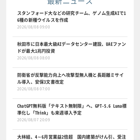
最新ニュース
スタンフォード大などの研究チーム、ゲノム生成AIで1
6種の新種ウイルスを作成
2026/08/08 09:00
秋田市に日本最大級AIデータセンター建設、UAEファン
ドが最大1兆円投資
2026/08/08 08:00
防衛省が反撃能力向上へ攻撃型無人機と長距離ミサイ
ル導入、安保3文書改定
2026/08/08 07:00
ChatGPT無料版「テキスト無制限」へ、GPT-5.6 Luna標
準化し「Think」も来週導入予定
2026/08/07 20:09
大林組、4～6月営業益2倍超 国内建築がけん引、受注