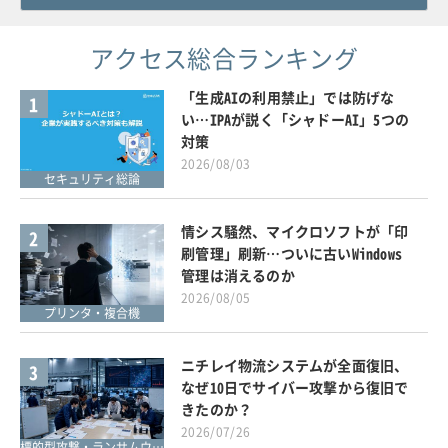
アクセス総合ランキング
「生成AIの利用禁止」では防げな
1
い…IPAが説く「シャドーAI」5つの
対策
2026/08/03
セキュリティ総論
情シス騒然、マイクロソフトが「印
2
刷管理」刷新…ついに古いWindows
管理は消えるのか
2026/08/05
プリンタ・複合機
ニチレイ物流システムが全面復旧、
3
なぜ10日でサイバー攻撃から復旧で
きたのか？
2026/07/26
標的型攻撃・ランサムウェア対策