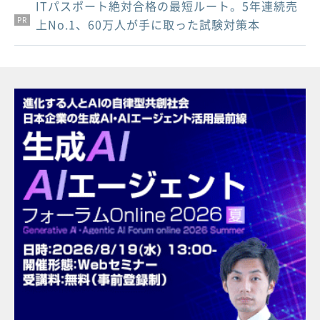
ITパスポート絶対合格の最短ルート。5年連続売
PR
PR
PR
上No.1、60万人が手に取った試験対策本