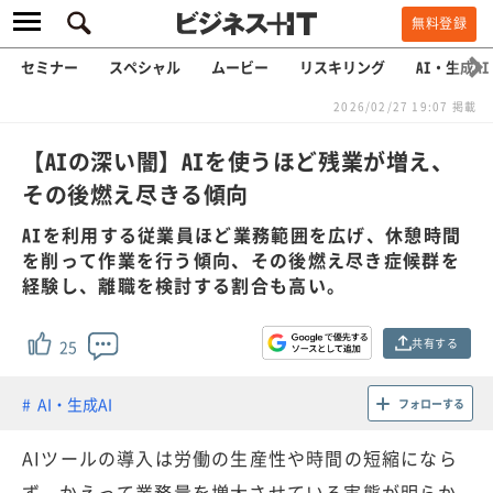
無料登録
セミナー
スペシャル
ムービー
リスキリング
AI・生成AI
2026/02/27 19:07 掲載
【AIの深い闇】AIを使うほど残業が増え、
その後燃え尽きる傾向
AIを利用する従業員ほど業務範囲を広げ、休憩時間
を削って作業を行う傾向、その後燃え尽き症候群を
経験し、離職を検討する割合も高い。
共有する
25
AI・生成AI
フォローする
AIツールの導入は労働の生産性や時間の短縮になら
ず、かえって業務量を増大させている実態が明らか