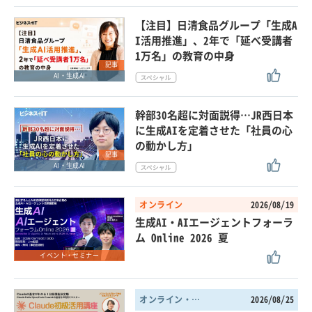
【注目】日清食品グループ「生成A
I活用推進」、2年で「延べ受講者
1万名」の教育の中身
記事
AI・生成AI
幹部30名超に対面説得…JR西日本
に生成AIを定着させた「社員の心
の動かし方」
記事
AI・生成AI
オンライン
2026/08/19
生成AI・AIエージェントフォーラ
ム Online 2026 夏
イベント・セミナー
オンライン・東京都
2026/08/25