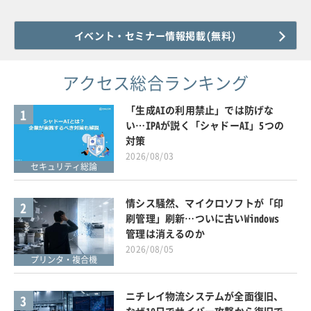
イベント・セミナー情報掲載(無料)
アクセス総合ランキング
「生成AIの利用禁止」では防げな
1
い…IPAが説く「シャドーAI」5つの
対策
2026/08/03
セキュリティ総論
情シス騒然、マイクロソフトが「印
2
刷管理」刷新…ついに古いWindows
管理は消えるのか
2026/08/05
プリンタ・複合機
ニチレイ物流システムが全面復旧、
3
なぜ10日でサイバー攻撃から復旧で