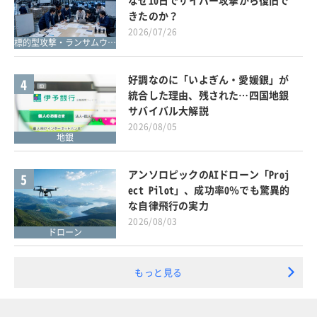
きたのか？
2026/07/26
標的型攻撃・ランサムウェア対策
好調なのに「いよぎん・愛媛銀」が
4
統合した理由、残された…四国地銀
サバイバル大解説
2026/08/05
地銀
アンソロピックのAIドローン「Proj
5
ect Pilot」、成功率0％でも驚異的
な自律飛行の実力
2026/08/03
ドローン
もっと見る