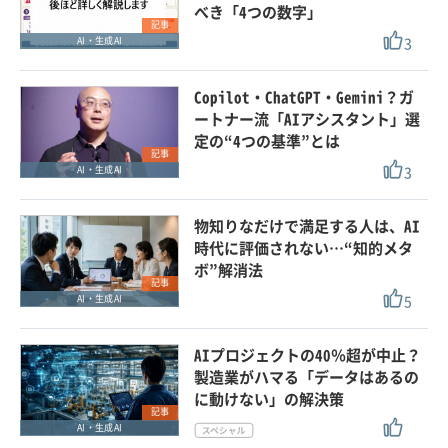
べき「4つの数字」
記事
3
AI・生成AI
Copilot・ChatGPT・Gemini？ガ
ートナー流「AIアシスタント」選
定の“4つの基準”とは
記事
3
AI・生成AI
物知りなだけで満足する人は、AI
時代に評価されない…“知的メタ
ボ”解消法
記事
5
AI・生成AI
AIプロジェクトの40％超が中止？
製造業がハマる「データはあるの
に動けない」の解決策
記事
AI・生成AI