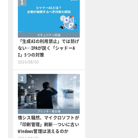
1
セキュリティ総論
「生成AIの利用禁止」では防げ
ない…IPAが説く「シャドーA
I」5つの対策
2026/08/03
2
プリンタ・複合機
情シス騒然、マイクロソフトが
「印刷管理」刷新…ついに古い
Windows管理は消えるのか