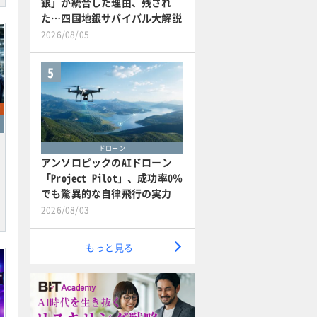
銀」が統合した理由、残され
た…四国地銀サバイバル大解説
2026/08/05
5
ドローン
アンソロピックのAIドローン
「Project Pilot」、成功率0％
でも驚異的な自律飛行の実力
2026/08/03
もっと見る