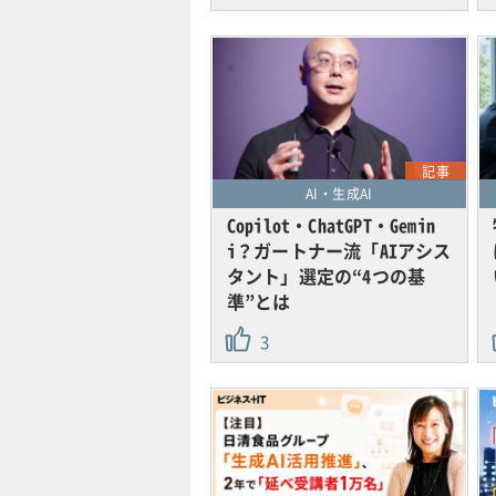
記事
AI・生成AI
Copilot・ChatGPT・Gemin
i？ガートナー流「AIアシス
タント」選定の“4つの基
準”とは
3