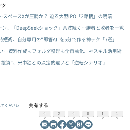
ンツ
…スペースXが圧勝か？ 迫る大型IPO「3銘柄」の明暗
ン、「DeepSeekショック」余波続く…勝者と敗者を一覧
劇的時短術、自分専用の“即答AI”を5分で作る神テク「7選」
rkが凄い…資料作成もフォルダ整理も全自動化、神スキル活用術
AI投資”、米中独との決定的違いと「逆転シナリオ」
共有する
してください
0
2
0
0
1
1