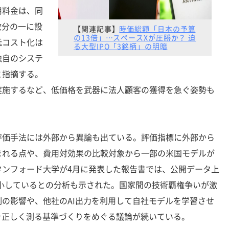
用料金は、同
数分の一に設
【関連記事】
時価総額「日本の予算
の13倍」…スペースXが圧勝か？ 迫
低コスト化は
る大型IPO「3銘柄」の明暗
独自のシステ
と指摘する。
実施するなど、低価格を武器に法人顧客の獲得を急ぐ姿勢も
価手法には外部から異論も出ている。評価指標に外部から
まれる点や、費用対効果の比較対象から一部の米国モデルが
タンフォード大学が4月に発表した報告書では、公開データ上
で縮小しているとの分析も示された。国家間の技術覇権争いが激
の影響や、他社のAI出力を利用して自社モデルを学習させ
を正しく測る基準づくりをめぐる議論が続いている。