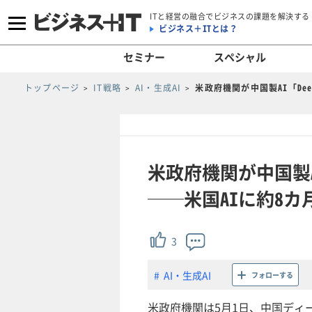
ITと経営の融合でビジネスの課題を解決する
ビジネス＋ITとは？
セミナー
スペシャル
トップページ
IT戦略
AI・生成AI
米政府機関が中国製AI「De
米政府機関が中国製A
──米国AIに約8カ
3
AI・生成AI
フォローする
米政府機関は5月1日、中国ディープ