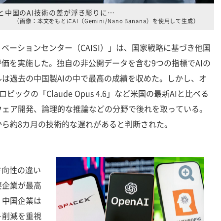
と中国のAI技術の差が浮き彫りに…
（画像：本文をもとにAI（Gemini/Nano Banana）を使用して生成）
ベーションセンター（CAISI）」は、国家戦略に基づき他国
評価を実施した。独自の非公開データを含む9つの指標でAIの
は過去の中国製AIの中で最高の成績を収めた。しかし、オ
ロピックの「Claude Opus 4.6」など米国の最新AIと比べる
ウェア開発、論理的な推論などの分野で後れを取っている。
から約8カ月の技術的な遅れがあると判断された。
方向性の違い
要企業が最高
、中国企業は
ト削減を重視