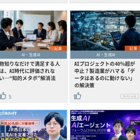
記事
記事
AI・生成AI
AI・生成AI
物知りなだけで満足する人
AIプロジェクトの40％超が
は、AI時代に評価されな
中止？製造業がハマる「デ
い…“知的メタボ”解消法
ータはあるのに動けない」
の解決策
5