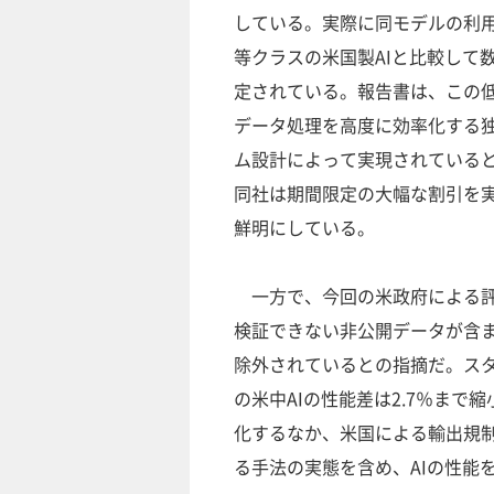
している。実際に同モデルの利
等クラスの米国製AIと比較して
定されている。報告書は、この
データ処理を高度に効率化する
ム設計によって実現されている
同社は期間限定の大幅な割引を
鮮明にしている。
一方で、今回の米政府による評
検証できない非公開データが含
除外されているとの指摘だ。ス
の米中AIの性能差は2.7％ま
化するなか、米国による輸出規制
る手法の実態を含め、AIの性能