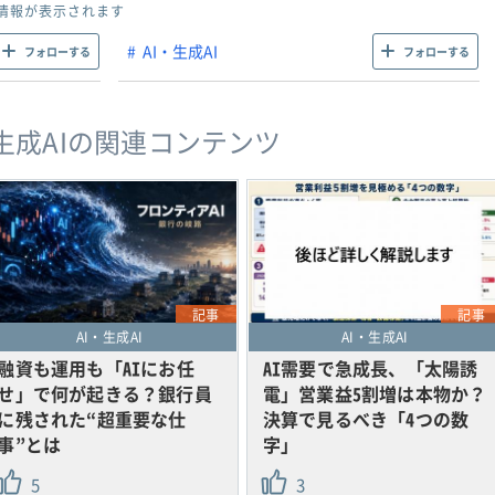
情報が表示されます
AI・生成AI
フォローする
フォローする
・生成AIの関連コンテンツ
記事
記事
AI・生成AI
AI・生成AI
融資も運用も「AIにお任
AI需要で急成長、「太陽誘
せ」で何が起きる？銀行員
電」営業益5割増は本物か？
に残された“超重要な仕
決算で見るべき「4つの数
事”とは
字」
5
3